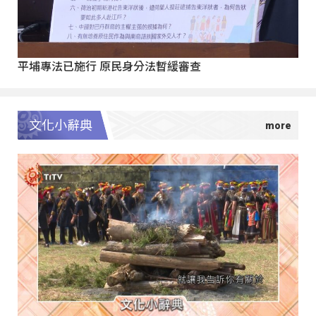
平埔專法已施行 原民身分法暫緩審查
文化小辭典