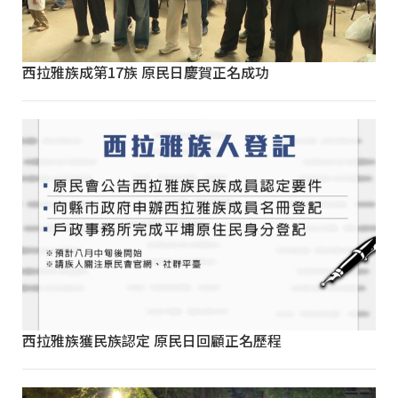
西拉雅族成第17族 原民日慶賀正名成功
西拉雅族獲民族認定 原民日回顧正名歷程