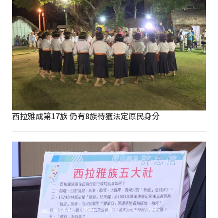
西拉雅成第17族 仍有8族待獲法定原民身分