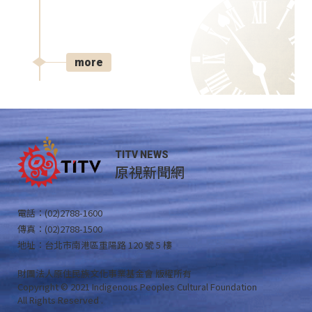
more
TITV NEWS
原視新聞網
電話：(02)2788-1600
傳真：(02)2788-1500
地址：台北市南港區重陽路 120 號 5 樓
財團法人原住民族文化事業基金會 版權所有
Copyright © 2021 Indigenous Peoples Cultural Foundation
All Rights Reserved .