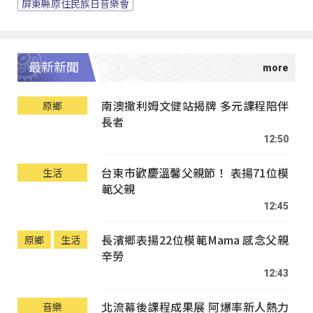
屏東縣原住民族日音樂會
最新新聞
南澳撒利姆文健站揭牌 多元課程陪伴
原鄉
長者
12:50
台東市歡慶溫馨父親節！ 表揚71位模
生活
範父親
12:45
長濱鄉表揚22位模範Mama 感念父親
原鄉
生活
辛勞
12:43
北流幕後課程成果展 阿爆率新人熱力
音樂