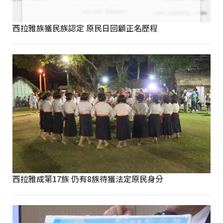
西拉雅族獲民族認定 原民日回顧正名歷程
西拉雅成第17族 仍有8族待獲法定原民身分