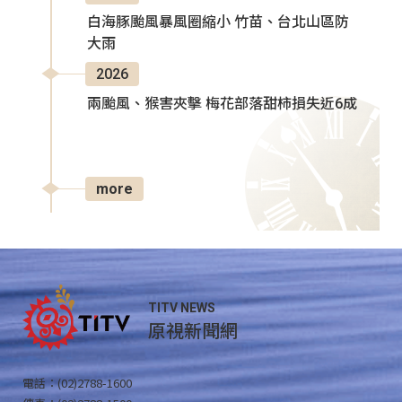
白海豚颱風暴風圈縮小 竹苗、台北山區防
大雨
2026
兩颱風、猴害夾擊 梅花部落甜柿損失近6成
more
TITV NEWS
原視新聞網
電話：(02)2788-1600