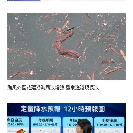
颱風外圍花蓮沿海風浪增強 鹽寮漁港現長浪