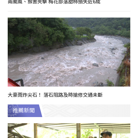
兩颱風、猴害夾擊 梅花部落甜柿損失近6成
大豪雨炸尖石！ 落石阻路及時搶修交通未斷
推薦新聞