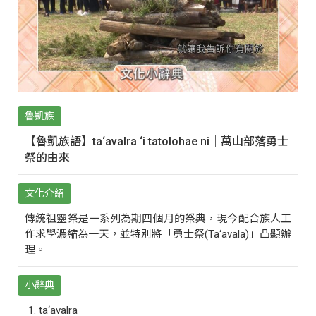
魯凱族
【魯凱族語】ta‘avalra ‘i tatolohae ni｜萬山部落勇士
祭的由來
文化介紹
傳統祖靈祭是一系列為期四個月的祭典，現今配合族人工
作求學濃縮為一天，並特別將「勇士祭(Ta‘avala)」凸顯辦
理。
小辭典
ta‘avalra