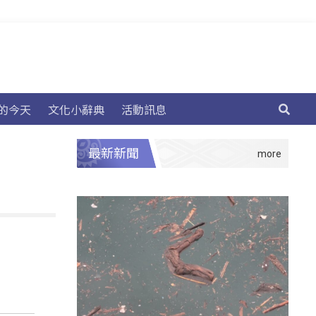
的今天
文化小辭典
活動訊息
最新新聞