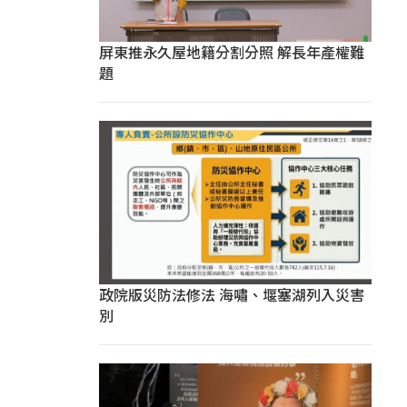
屏東推永久屋地籍分割分照 解長年產權難
題
政院版災防法修法 海嘯、堰塞湖列入災害
別