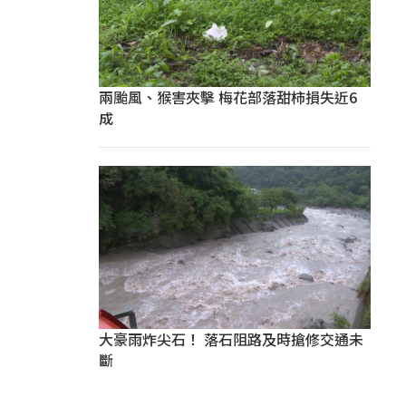
兩颱風、猴害夾擊 梅花部落甜柿損失近6
成
大豪雨炸尖石！ 落石阻路及時搶修交通未
斷