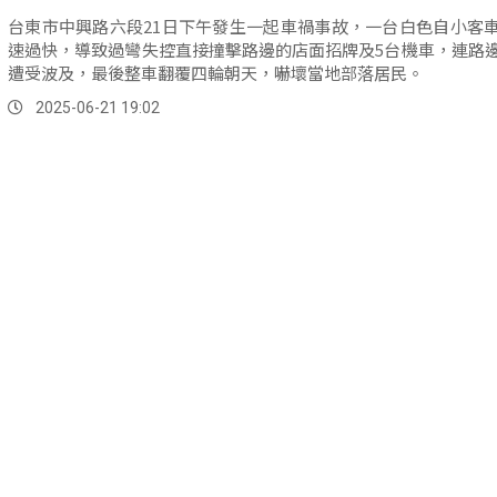
台東市中興路六段21日下午發生一起車禍事故，一台白色自小客
速過快，導致過彎失控直接撞擊路邊的店面招牌及5台機車，連路
遭受波及，最後整車翻覆四輪朝天，嚇壞當地部落居民。
2025-06-21 19:02