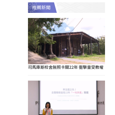
推薦新聞
司馬庫斯校舍無照卡關22年 衝擊童受教權