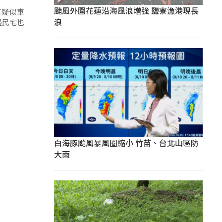
颱風外圍花蓮沿海風浪增強 鹽寮漁港現長
車疑似車
浪
邊民宅也
白海豚颱風暴風圈縮小 竹苗、台北山區防
大雨