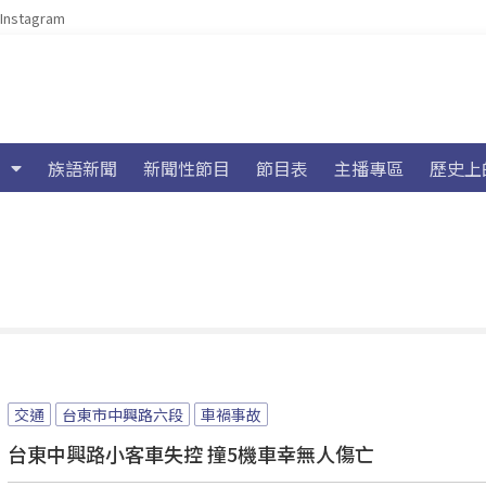
Instagram
族語新聞
新聞性節目
節目表
主播專區
歷史上
交通
台東市中興路六段
車禍事故
台東中興路小客車失控 撞5機車幸無人傷亡