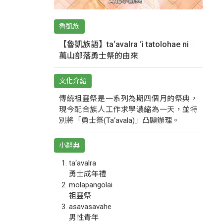
魯凱族
【魯凱族語】ta‘avalra ‘i tatolohae ni｜
萬山部落勇士祭的由來
文化介紹
傳統祖靈祭是一系列為期四個月的祭典，
現今配合族人工作求學濃縮為一天，並特
別將「勇士祭(Ta‘avala)」凸顯辦理。
小辭典
ta‘avalra
勇士成年禮
molapangolai
祖靈祭
asavasavahe
男性青年