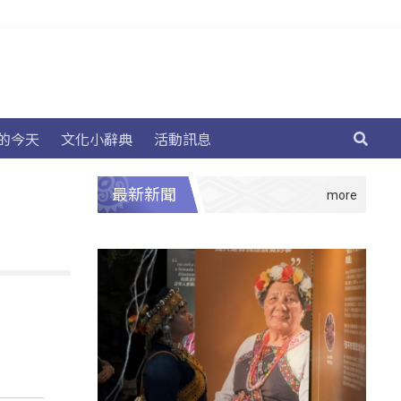
的今天
文化小辭典
活動訊息
最新新聞