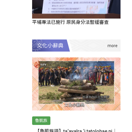
平埔專法已施行 原民身分法暫緩審查
文化小辭典
魯凱族
【魯凱族語】ta‘avalra ‘i tatolohae ni｜