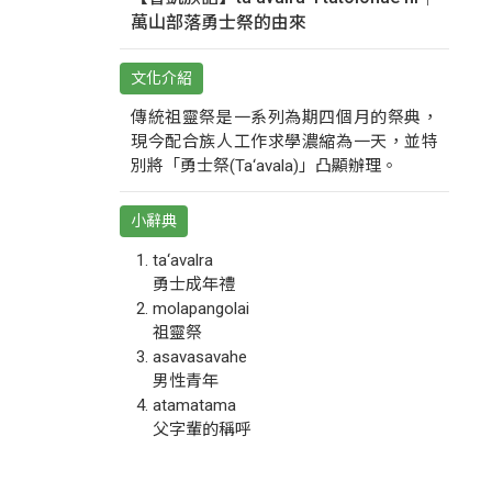
萬山部落勇士祭的由來
文化介紹
傳統祖靈祭是一系列為期四個月的祭典，
現今配合族人工作求學濃縮為一天，並特
別將「勇士祭(Ta‘avala)」凸顯辦理。
小辭典
ta‘avalra
勇士成年禮
molapangolai
祖靈祭
asavasavahe
男性青年
atamatama
父字輩的稱呼