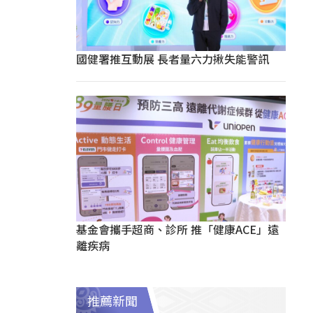
國健署推互動展 長者量六力揪失能警訊
基金會攜手超商、診所 推「健康ACE」遠
離疾病
推薦新聞