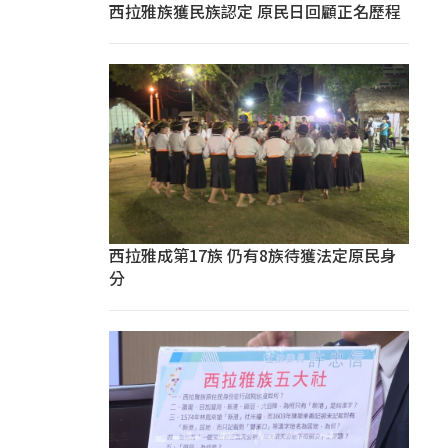
西拉雅族獲民族認定 原民日回顧正名歷程
西拉雅成第17族 仍有8族待獲法定原民身
分