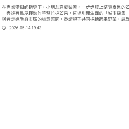
在專業攀樹師指導下，小朋友穿戴裝備，一步步爬上結實累累的
一旁還有民眾揮動竹竿幫忙採芒果，這場別開生面的「城市採集
與者走進隱身市區的綠意菜園，邀請親子共同採摘蔬果野菜，感
地、回歸自然的生活體驗...。
2026-05-14 19:43