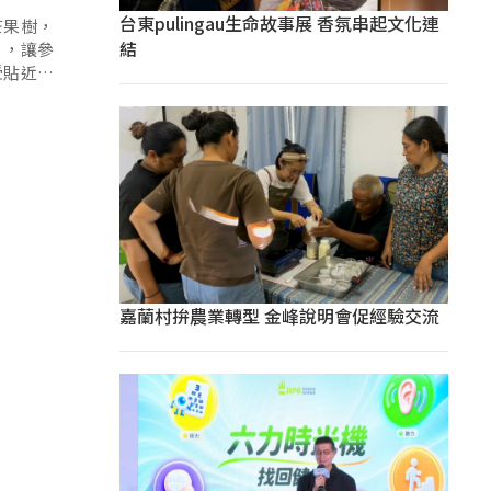
台東pulingau生命故事展 香氛串起文化連
芒果樹，
結
」，讓參
受貼近土
嘉蘭村拚農業轉型 金峰說明會促經驗交流