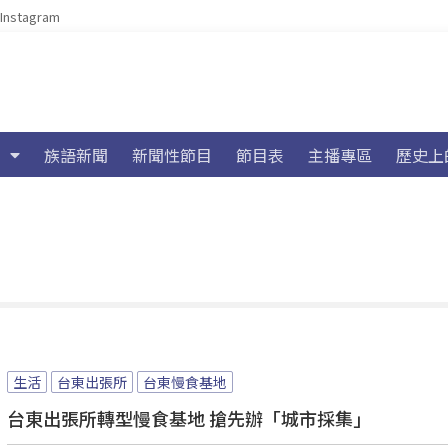
Instagram
族語新聞
新聞性節目
節目表
主播專區
歷史上
生活
台東出張所
台東慢食基地
台東出張所轉型慢食基地 搶先辦「城市採集」