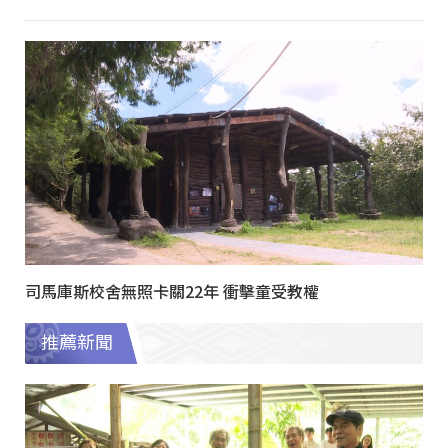
司馬庫斯校舍無照卡關22年 衝擊童受教權
推薦新聞