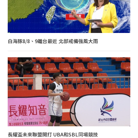
白海豚8/8、9離台最近 北部戒備強風大雨
長耀盃未來聯盟開打 UBA和SBL同場競技