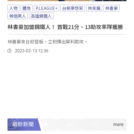
人物
體育
P.LEAGUE+
台新夢想家
林來瘋
林書豪
辣個男人
高雄鋼鐵人
林書豪加盟鋼鐵人！ 首戰21分、13助攻率隊獲勝
林書豪來台初登板，立刻傳出犀利助攻。
2023-02-13 12:36
最新新聞