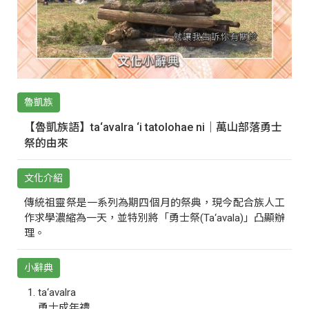
魯凱族
【魯凱族語】ta‘avalra ‘i tatolohae ni｜萬山部落勇士
祭的由來
文化介紹
傳統祖靈祭是一系列為期四個月的祭典，現今配合族人工
作求學濃縮為一天，並特別將「勇士祭(Ta‘avala)」凸顯辦
理。
小辭典
ta‘avalra
勇士成年禮