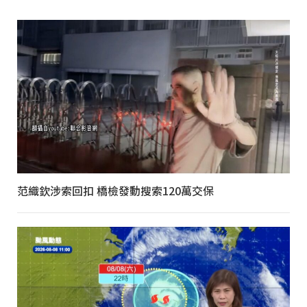
范織欽涉索回扣 橋檢發動搜索120萬交保