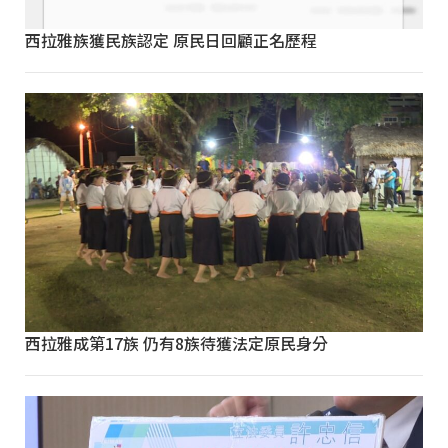
西拉雅族獲民族認定 原民日回顧正名歷程
西拉雅成第17族 仍有8族待獲法定原民身分