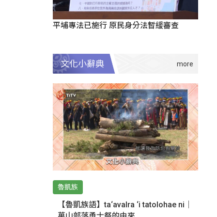
平埔專法已施行 原民身分法暫緩審查
文化小辭典
魯凱族
【魯凱族語】ta‘avalra ‘i tatolohae ni｜
萬山部落勇士祭的由來