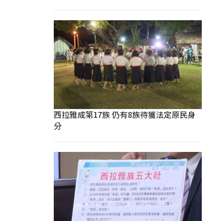
西拉雅成第17族 仍有8族待獲法定原民身
分