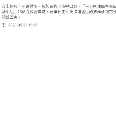
穿上族服，不畏豔陽，拉起布條，疾呼口號，「台大原住民學生
動小組」26號在校園集結，要學校正式為接連發生的族群歧視事
歉並回應。
2023-05-26 19:32