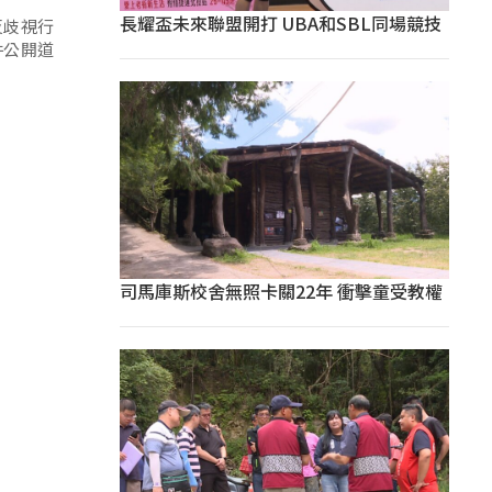
長耀盃未來聯盟開打 UBA和SBL同場競技
反歧視行
件公開道
司馬庫斯校舍無照卡關22年 衝擊童受教權