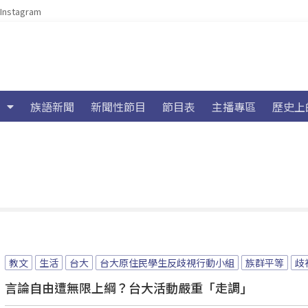
Instagram
族語新聞
新聞性節目
節目表
主播專區
歷史上
教文
生活
台大
台大原住民學生反歧視行動小組
族群平等
歧
言論自由遭無限上綱？台大活動嚴重「走調」