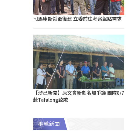
司馬庫斯災後復建 立委前往考察盤點需求
【涉己新聞】原文會新劇名爆爭議 團隊8/7
赴Tafalong致歉
推薦新聞