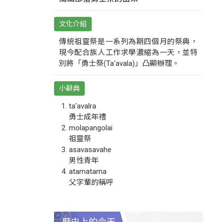
文化介紹
傳統祖靈祭是一系列為期四個月的祭典，
現今配合族人工作求學濃縮為一天，並特
別將「勇士祭(Ta‘avala)」凸顯辦理。
小辭典
ta‘avalra
勇士成年禮
molapangolai
祖靈祭
asavasavahe
男性青年
atamatama
父字輩的稱呼
歷史上的今天