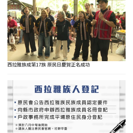
西拉雅族成第17族 原民日慶賀正名成功