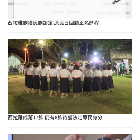
西拉雅族獲民族認定 原民日回顧正名歷程
西拉雅成第17族 仍有8族待獲法定原民身分