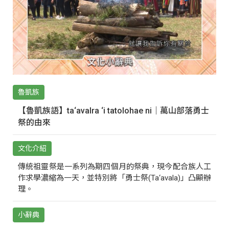
魯凱族
【魯凱族語】ta‘avalra ‘i tatolohae ni｜萬山部落勇士
祭的由來
文化介紹
傳統祖靈祭是一系列為期四個月的祭典，現今配合族人工
作求學濃縮為一天，並特別將「勇士祭(Ta‘avala)」凸顯辦
理。
小辭典