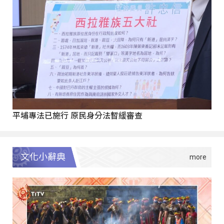
平埔專法已施行 原民身分法暫緩審查
文化小辭典