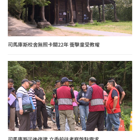
司馬庫斯校舍無照卡關22年 衝擊童受教權
司馬庫斯災後復建 立委前往考察盤點需求