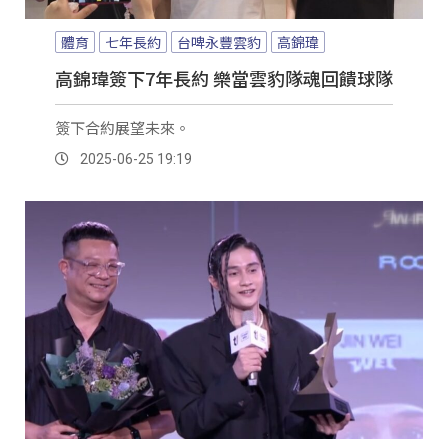
體育
七年長約
台啤永豐雲豹
高錦瑋
高錦瑋簽下7年長約 樂當雲豹隊魂回饋球隊
簽下合約展望未來。
2025-06-25 19:19