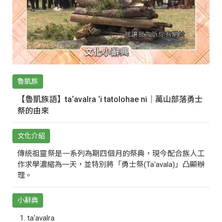
魯凱族
【魯凱族語】ta‘avalra ‘i tatolohae ni｜萬山部落勇士
祭的由來
文化介紹
傳統祖靈祭是一系列為期四個月的祭典，現今配合族人工
作求學濃縮為一天，並特別將「勇士祭(Ta‘avala)」凸顯辦
理。
小辭典
ta‘avalra