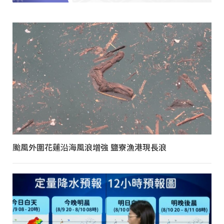
颱風外圍花蓮沿海風浪增強 鹽寮漁港現長浪