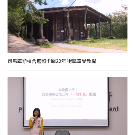
司馬庫斯校舍無照卡關22年 衝擊童受教權