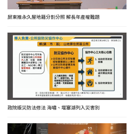
屏東推永久屋地籍分割分照 解長年產權難題
政院版災防法修法 海嘯、堰塞湖列入災害別