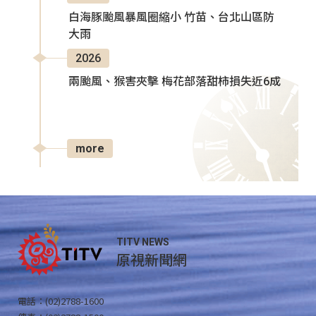
白海豚颱風暴風圈縮小 竹苗、台北山區防
大雨
2026
兩颱風、猴害夾擊 梅花部落甜柿損失近6成
more
TITV NEWS
原視新聞網
電話：(02)2788-1600