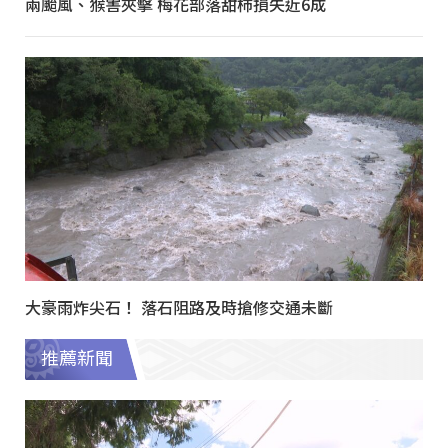
兩颱風、猴害夾擊 梅花部落甜柿損失近6成
大豪雨炸尖石！ 落石阻路及時搶修交通未斷
推薦新聞