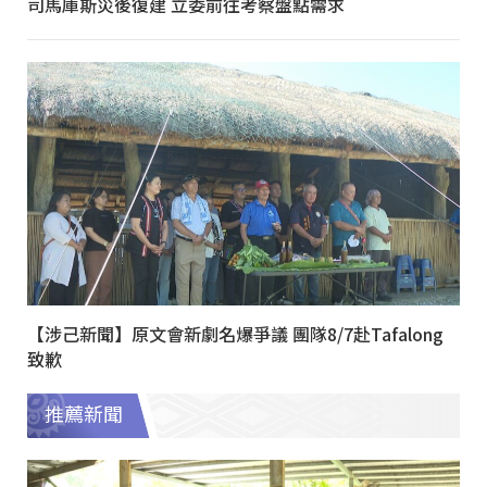
司馬庫斯災後復建 立委前往考察盤點需求
【涉己新聞】原文會新劇名爆爭議 團隊8/7赴Tafalong
致歉
推薦新聞