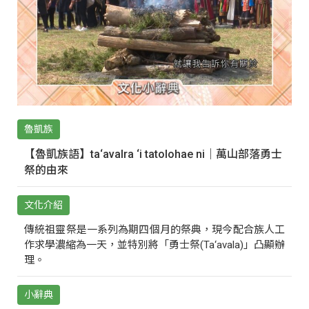
魯凱族
【魯凱族語】ta‘avalra ‘i tatolohae ni｜萬山部落勇士
祭的由來
文化介紹
傳統祖靈祭是一系列為期四個月的祭典，現今配合族人工
作求學濃縮為一天，並特別將「勇士祭(Ta‘avala)」凸顯辦
理。
小辭典