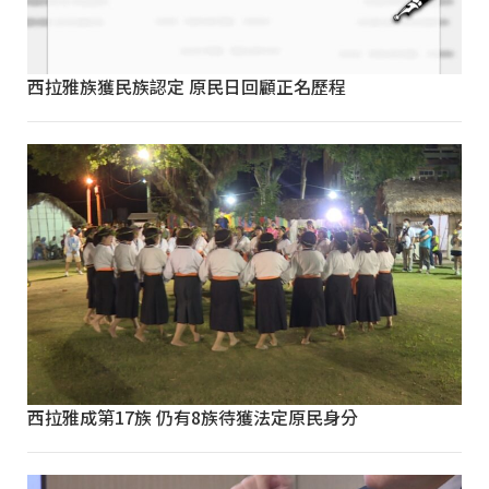
西拉雅族獲民族認定 原民日回顧正名歷程
西拉雅成第17族 仍有8族待獲法定原民身分