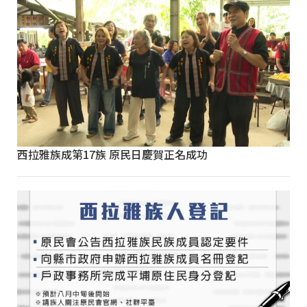
西拉雅族成第17族 原民日慶賀正名成功