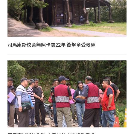
司馬庫斯校舍無照卡關22年 衝擊童受教權