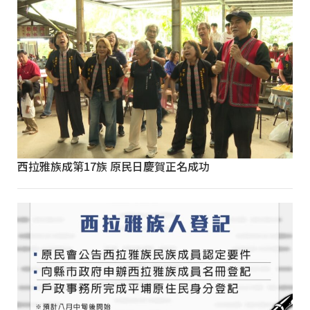
西拉雅族成第17族 原民日慶賀正名成功