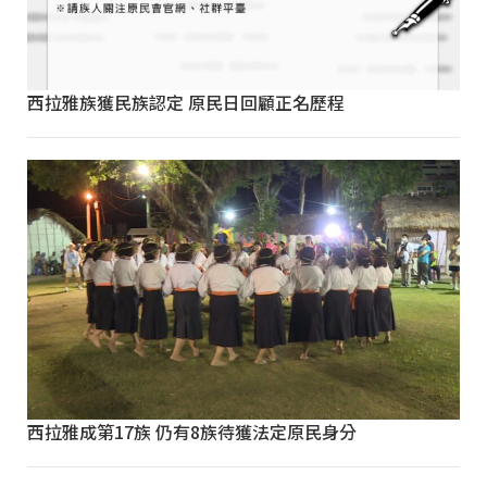
西拉雅族獲民族認定 原民日回顧正名歷程
西拉雅成第17族 仍有8族待獲法定原民身分