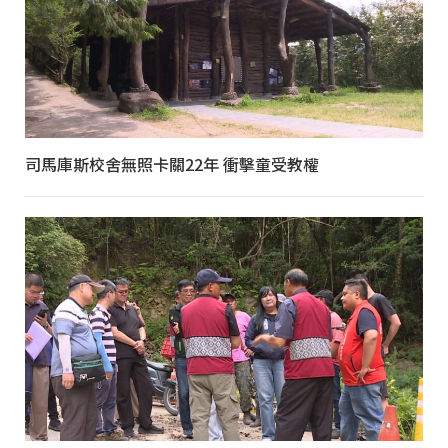
司馬庫斯校舍無照卡關22年 衝擊童受教權