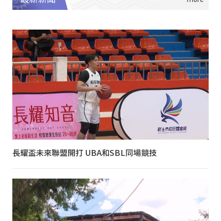
長耀盃未來聯盟開打 UBA和SBL同場競技