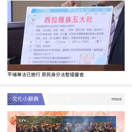
平埔專法已施行 原民身分法暫緩審查
文化小辭典