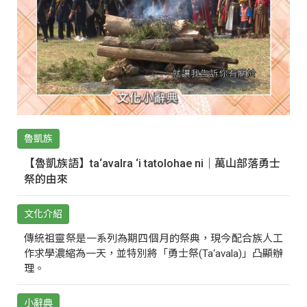
魯凱族
【魯凱族語】ta‘avalra ‘i tatolohae ni｜萬山部落勇士
祭的由來
文化介紹
傳統祖靈祭是一系列為期四個月的祭典，現今配合族人工
作求學濃縮為一天，並特別將「勇士祭(Ta‘avala)」凸顯辦
理。
小辭典