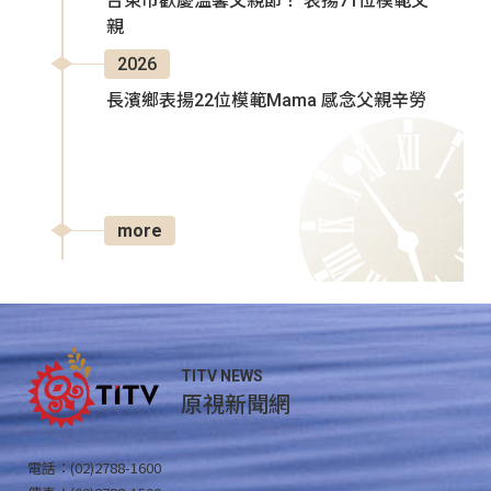
台東市歡慶溫馨父親節！ 表揚71位模範父
親
2026
長濱鄉表揚22位模範Mama 感念父親辛勞
more
TITV NEWS
原視新聞網
電話：(02)2788-1600