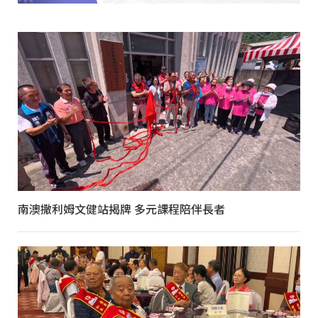
南澳撒利姆文健站揭牌 多元課程陪伴長者