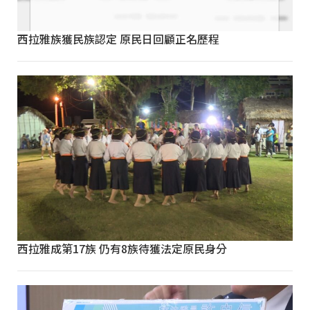
西拉雅族獲民族認定 原民日回顧正名歷程
西拉雅成第17族 仍有8族待獲法定原民身分