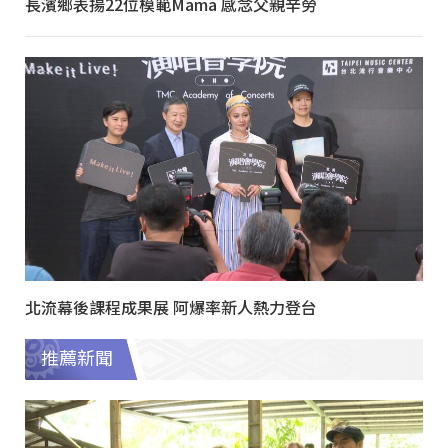
長濱鄉表揚22位模範Mama 感念父親辛勞
北流幕後課程成果展 阿爆率新人熱力登台
推薦新聞