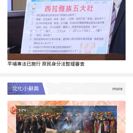
平埔專法已施行 原民身分法暫緩審查
文化小辭典