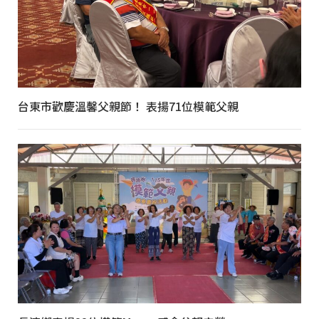
台東市歡慶溫馨父親節！ 表揚71位模範父親