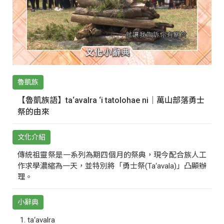
魯凱族
【魯凱族語】ta‘avalra ‘i tatolohae ni｜萬山部落勇士
祭的由來
文化介紹
傳統祖靈祭是一系列為期四個月的祭典，現今配合族人工
作求學濃縮為一天，並特別將「勇士祭(Ta‘avala)」凸顯辦
理。
小辭典
ta‘avalra