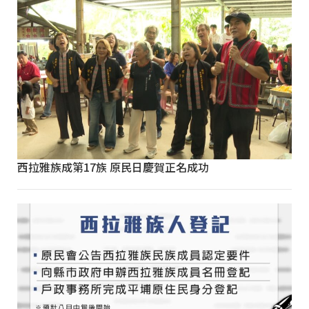
西拉雅族成第17族 原民日慶賀正名成功