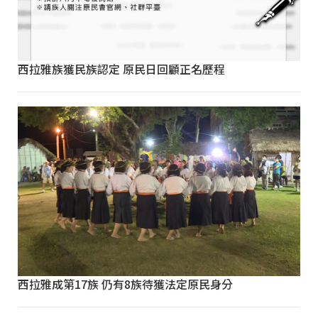
西拉雅族獲民族認定 原民日回顧正名歷程
西拉雅成第17族 仍有8族待獲法定原民身分