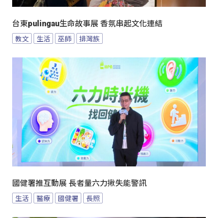
台東pulingau生命故事展 香氛串起文化連結
教文
生活
巫師
排灣族
國健署推互動展 長者量六力揪失能警訊
生活
醫療
國健署
長照