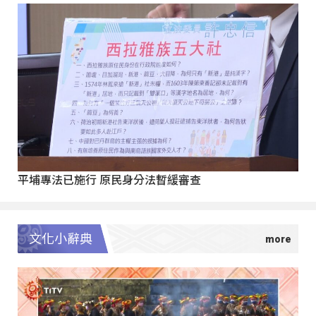
平埔專法已施行 原民身分法暫緩審查
文化小辭典