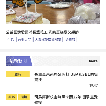
公益團邀愛國浦長輩義工 彩繪蛋糕慶父親節
生活
台東大武
大武鄉愛國浦部落
父親節
最新新聞
長耀盃未來聯盟開打 UBA和SBL同場
體育
競技
19:47
司馬庫斯校舍無照卡關22年 衝擊童受
原鄉
環境
教權