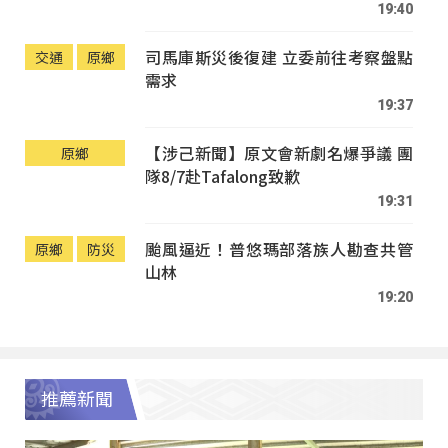
19:40
司馬庫斯災後復建 立委前往考察盤點
交通
原鄉
需求
19:37
【涉己新聞】原文會新劇名爆爭議 團
原鄉
隊8/7赴Tafalong致歉
19:31
颱風逼近！普悠瑪部落族人勘查共管
原鄉
防災
山林
19:20
推薦新聞