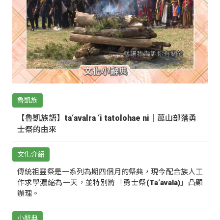
魯凱族
【魯凱族語】ta‘avalra ‘i tatolohae ni｜萬山部落勇
士祭的由來
文化介紹
傳統祖靈祭是一系列為期四個月的祭典，現今配合族人工
作求學濃縮為一天，並特別將「勇士祭(Ta‘avala)」凸顯
辦理。
小辭典