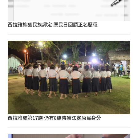
西拉雅族獲民族認定 原民日回顧正名歷程
西拉雅成第17族 仍有8族待獲法定原民身分