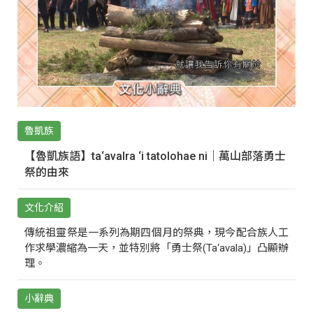
魯凱族
【魯凱族語】ta‘avalra ‘i tatolohae ni｜萬山部落勇士
祭的由來
文化介紹
傳統祖靈祭是一系列為期四個月的祭典，現今配合族人工
作求學濃縮為一天，並特別將「勇士祭(Ta‘avala)」凸顯辦
理。
小辭典