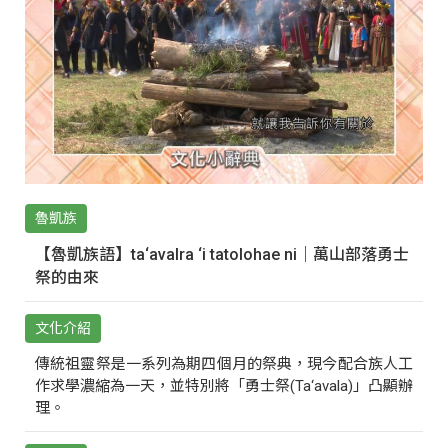
魯凱族
【魯凱族語】ta‘avalra ‘i tatolohae ni｜萬山部落勇士
祭的由來
文化介紹
傳統祖靈祭是一系列為期四個月的祭典，現今配合族人工
作求學濃縮為一天，並特別將「勇士祭(Ta‘avala)」凸顯辦
理。