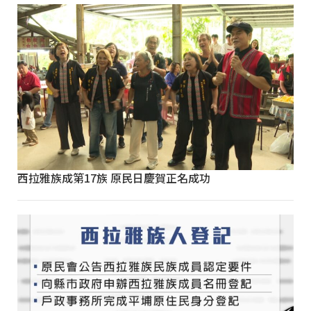
西拉雅族成第17族 原民日慶賀正名成功