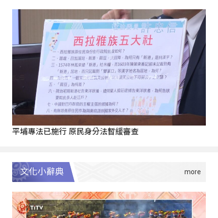
平埔專法已施行 原民身分法暫緩審查
文化小辭典