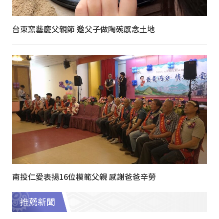
台東窯藝慶父親節 邀父子做陶碗感念土地
南投仁愛表揚16位模範父親 感謝爸爸辛勞
推薦新聞