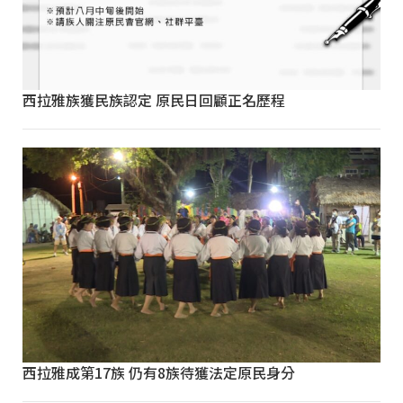
西拉雅族獲民族認定 原民日回顧正名歷程
西拉雅成第17族 仍有8族待獲法定原民身分