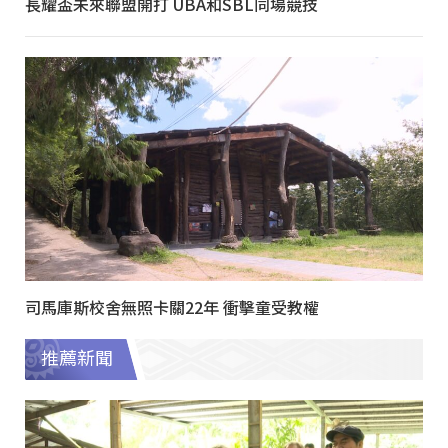
長耀盃未來聯盟開打 UBA和SBL同場競技
司馬庫斯校舍無照卡關22年 衝擊童受教權
推薦新聞