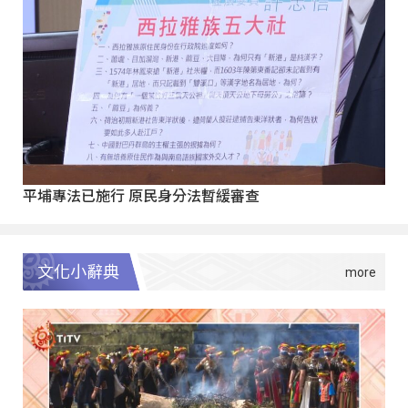
平埔專法已施行 原民身分法暫緩審查
文化小辭典