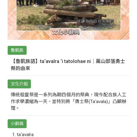
魯凱族
【魯凱族語】ta‘avalra ‘i tatolohae ni｜萬山部落勇士
祭的由來
文化介紹
傳統祖靈祭是一系列為期四個月的祭典，現今配合族人工
作求學濃縮為一天，並特別將「勇士祭(Ta‘avala)」凸顯辦
理。
小辭典
ta‘avalra