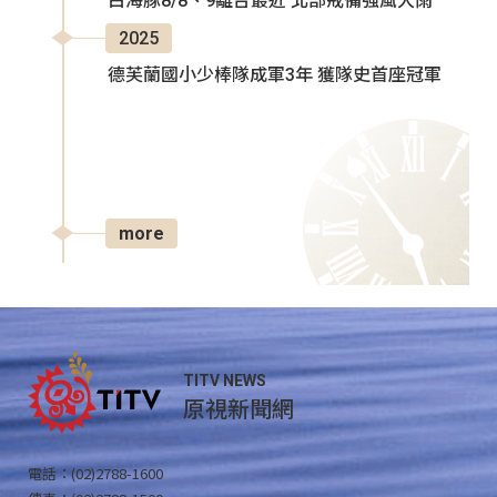
白海豚8/8、9離台最近 北部戒備強風大雨
2025
德芙蘭國小少棒隊成軍3年 獲隊史首座冠軍
more
TITV NEWS
原視新聞網
電話：(02)2788-1600