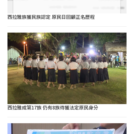
西拉雅族獲民族認定 原民日回顧正名歷程
西拉雅成第17族 仍有8族待獲法定原民身分