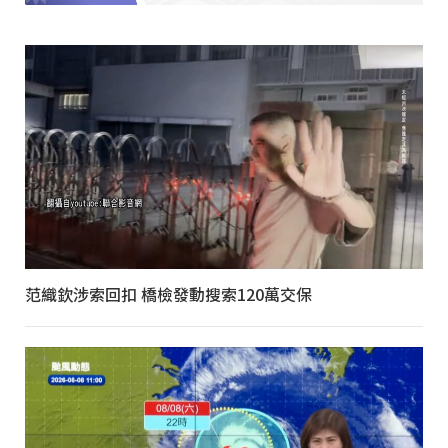
范織欽涉索回扣 橋檢發動搜索120萬交保