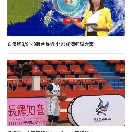
白海豚8/8、9離台最近 北部戒備強風大雨