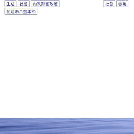
生活
社會
內政部警政署
社會
毒駕
花蓮聯合豐年節