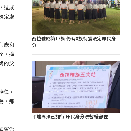
，造成
規定處
西拉雅成第17族 仍有8族待獲法定原民身
分
六歲和
欄，撞
歲的父
挫傷，
傷，那
平埔專法已施行 原民身分法暫緩審查
觀察治