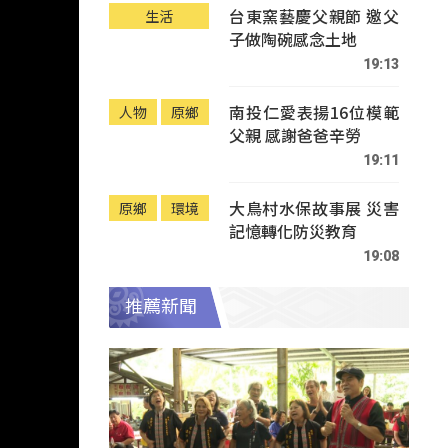
台東窯藝慶父親節 邀父
生活
子做陶碗感念土地
19:13
南投仁愛表揚16位模範
人物
原鄉
父親 感謝爸爸辛勞
19:11
大鳥村水保故事展 災害
原鄉
環境
記憶轉化防災教育
19:08
推薦新聞