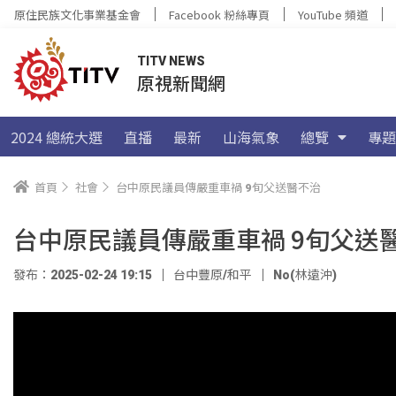
原住民族文化事業基金會
Facebook 粉絲專頁
YouTube 頻道
TITV NEWS
原視新聞網
2024 總統大選
直播
最新
山海氣象
總覽
專題
首頁
社會
台中原民議員傳嚴重車禍 9旬父送醫不治
台中原民議員傳嚴重車禍 9旬父送
發布：2025-02-24 19:15
台中豐原/和平
No(林遠沖)