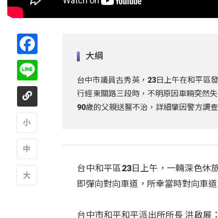
Facebook
大綱
Line
台中市議員古秀英，23日上午在和平區
行經東關路三段時，不明原因車輛突然失
90歲的父親送醫不治，詳細肇因警方調
A
台中和平區23日上午，一輛深色休
A
即彈向對向車道，所幸當時對向車道
A
台中市和平和平派出所所長 洪啟展：「