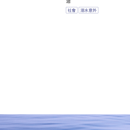
治
社會
溺水意外