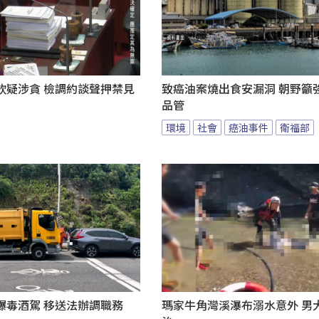
欽疑涉貪 檢調約談聲押禁見
致癌油案燒出食安漏洞 朝野籲
品管
環境
社會
癌油事件
衛福部
爆毒酒駕 移送法辦調職務
瑪家牛角灣溪瀑布溺水意外 男