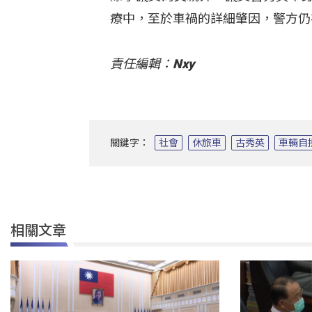
療中，至於車禍的詳細肇因，警方仍
責任編輯：Nxy
關鍵字：
社會
休旅車
古秀英
車輛自
相關文章