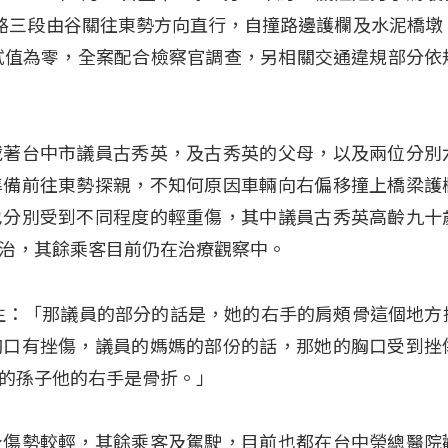
路三段由谷關往東勢方向直行，自撞路邊護欄及水泥橋墩
試值為零，全案配合檢察官調查，另相關交通違規部分依
載著台中市議員古秀英，及古秀英的父母，以及兩位分別
準備前往東勢探親，不知何原因車輛向右偏移撞上橋梁護
也分別受到不同程度的輕重傷，其中議員古秀英高齡九十
治，其餘乘客目前仍在治療觀察中。
生：「那議員的部分的話是，她的右手的肩頰骨這個地方
胸口有挫傷，議員的媽媽的部份的話，那她的胸口受到挫
的孫子他的右手是骨折。」
身傷勢較輕，其餘乘客及駕駛，目前也都在台中榮總醫院