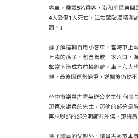
客車，乘載5名乘客，沿和平區東關
4人受傷1人死亡，江姓駕駛酒精測
罰。」
據了解這輛自用小客車，當時車上
七歲的孫子，包含駕駛一家六口，
擊當下造成右前輪脫離，車上六人
親，最後因傷勢過重，送醫後仍然不
台中市議員古秀英辦公室主任 何金
那再來議員的先生，那他的部分是
再來腳部的部分明顯有外傷，那議員
除了議員的父親外，議員古秀英本