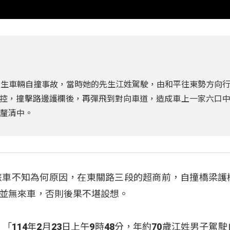
發生車輛自撞事故，當時她的先生江姓駕駛，由和平往東勢方向
控，撞擊路邊護欄後，再彈飛到對向車道，造成車上一家六口
查釐清中。
旅車不知為何原因，在東關路三段的超商前，自撞橋梁護
並無來車，否則後果不堪設想。
114年2月23日上午9時48分，年約70歲江姓男子駕