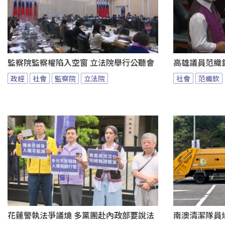
監察院監察權陷入空窗 立法院舉行公聽會
高雄議員范織
政經
社會
監察院
立法院
社會
范織欽
花蓮警執法爭議燒 多黨團赴內政部要說法
南澳清潔隊員