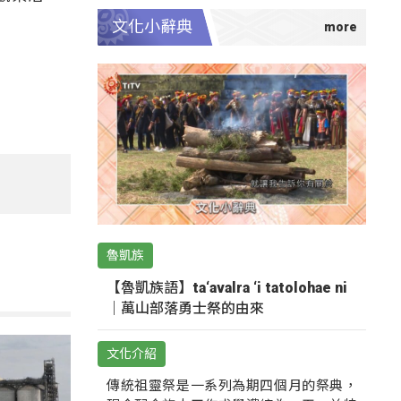
文化小辭典
魯凱族
【魯凱族語】ta‘avalra ‘i tatolohae ni
｜萬山部落勇士祭的由來
文化介紹
傳統祖靈祭是一系列為期四個月的祭典，