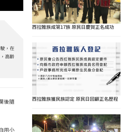
西拉雅族成第17族 原民日慶賀正名成功
行駛，在
中，高齡
西拉雅族獲民族認定 原民日回顧正名歷程
欄後隨
駛自用小