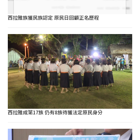
西拉雅族獲民族認定 原民日回顧正名歷程
西拉雅成第17族 仍有8族待獲法定原民身分