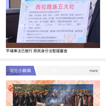
平埔專法已施行 原民身分法暫緩審查
文化小辭典