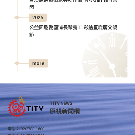
台澳原民藝術家共創作品 同登Garma音樂
節
2026
公益團邀愛國浦長輩義工 彩繪蛋糕慶父親
節
more
TITV NEWS
原視新聞網
電話：(02)2788-1600