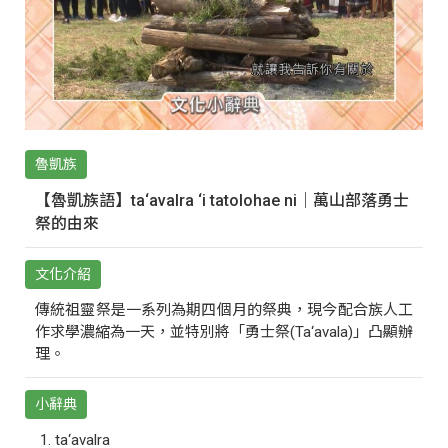
魯凱族
【魯凱族語】ta‘avalra ‘i tatolohae ni｜萬山部落勇士
祭的由來
文化介紹
傳統祖靈祭是一系列為期四個月的祭典，現今配合族人工
作求學濃縮為一天，並特別將「勇士祭(Ta‘avala)」凸顯辦
理。
小辭典
ta‘avalra