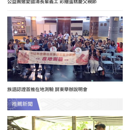
公益團邀愛國浦長輩義工 彩繪蛋糕慶父親節
族語認證首推在地測驗 屏東舉辦說明會
推薦新聞