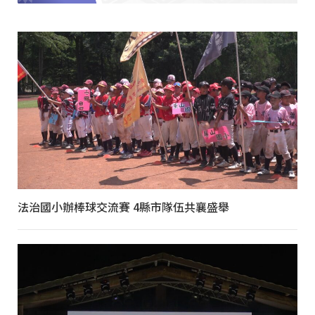
法治國小辦棒球交流賽 4縣市隊伍共襄盛舉