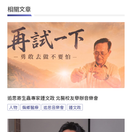
相關文章
追思寄生蟲專家鍾文政 北醫校友舉辦音樂會
人物
偏鄉醫療
追思音樂會
鍾文政