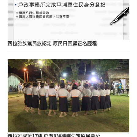
西拉雅族獲民族認定 原民日回顧正名歷程
西拉雅成第17族 仍有8族待獲法定原民身分