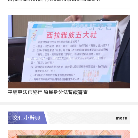
平埔專法已施行 原民身分法暫緩審查
文化小辭典