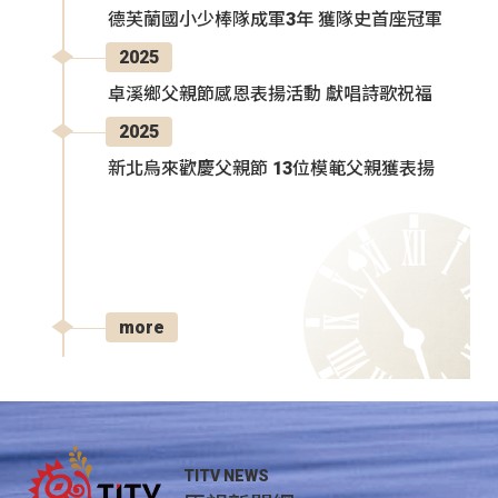
德芙蘭國小少棒隊成軍3年 獲隊史首座冠軍
2025
卓溪鄉父親節感恩表揚活動 獻唱詩歌祝福
2025
新北烏來歡慶父親節 13位模範父親獲表揚
more
TITV NEWS