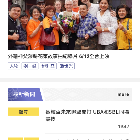
外籍神父深耕花東故事拍紀錄片 6/12全台上映
人物
劉一峰
博利亞
潘世光
最新新聞
長耀盃未來聯盟開打 UBA和SBL同場
體育
競技
19:47