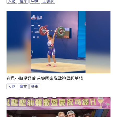
人物
體育
中職
王羽飛
布農小將吳妤萱 首披國家隊戰袍舉起夢想
人物
體育
舉重