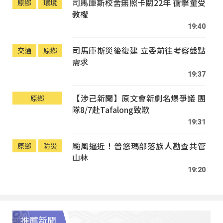
司馬庫斯校舍無照卡關22年 衝擊童受
原鄉
環境
教權
19:40
司馬庫斯災後復建 立委前往考察盤點
交通
原鄉
需求
19:37
【涉己新聞】原文會新劇名爆爭議 團
原鄉
隊8/7赴Tafalong致歉
19:31
颱風逼近！普悠瑪部落族人勘查共管
原鄉
防災
山林
19:20
推薦新聞