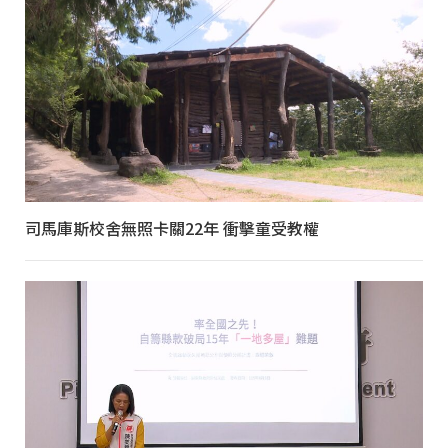
司馬庫斯校舍無照卡關22年 衝擊童受教權