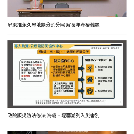
屏東推永久屋地籍分割分照 解長年產權難題
政院版災防法修法 海嘯、堰塞湖列入災害別