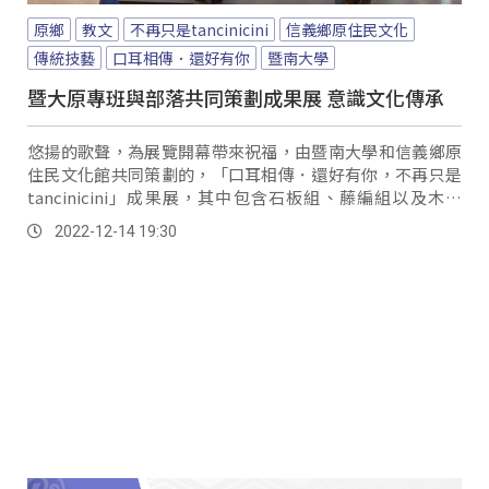
原鄉
教文
不再只是tancinicini
信義鄉原住民文化
傳統技藝
口耳相傳．還好有你
暨南大學
暨大原專班與部落共同策劃成果展 意識文化傳承
悠揚的歌聲，為展覽開幕帶來祝福，由暨南大學和信義鄉原
住民文化館共同策劃的，「口耳相傳．還好有你，不再只是
tancinicini」成果展，其中包含石板組、藤編組以及木雕
組，將學生在部落學習到傳統技藝展示出來，也邀請國際藝
2022-12-14 19:30
術家設計裝置藝術，為場館增添豐富原民文化色彩。