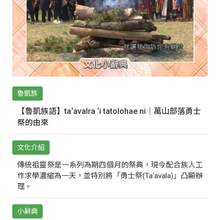
魯凱族
【魯凱族語】ta‘avalra ‘i tatolohae ni｜萬山部落勇士
祭的由來
文化介紹
傳統祖靈祭是一系列為期四個月的祭典，現今配合族人工
作求學濃縮為一天，並特別將「勇士祭(Ta‘avala)」凸顯辦
理。
小辭典