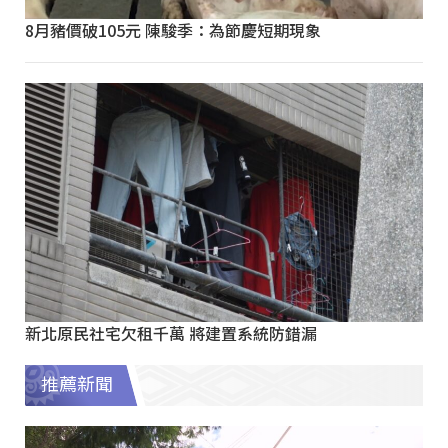
8月豬價破105元 陳駿季：為節慶短期現象
新北原民社宅欠租千萬 將建置系統防錯漏
推薦新聞