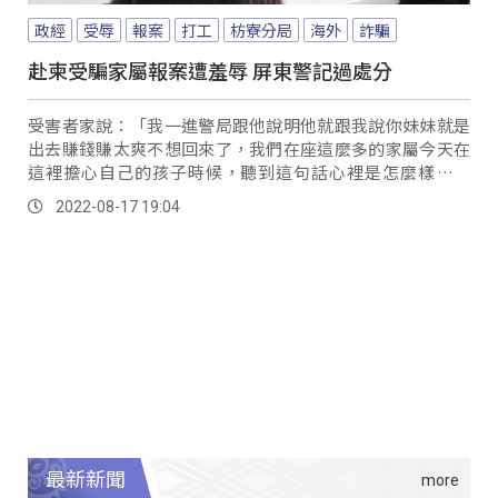
政經
受辱
報案
打工
枋寮分局
海外
詐騙
赴柬受騙家屬報案遭羞辱 屏東警記過處分
受害者家說：「我一進警局跟他說明他就跟我說你妹妹就是
出去賺錢賺太爽不想回來了，我們在座這麼多的家屬今天在
這裡擔心自己的孩子時候，聽到這句話心裡是怎麼樣的感
想？」 受害者家屬8月4號，在立委伍麗華召...。
2022-08-17 19:04
最新新聞