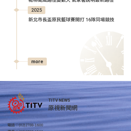
楊柳颱風路徑變數大 氣象署說明最新路徑
2025
新北市長盃原民籃球賽開打 16隊同場競技
more
TITV NEWS
原視新聞網
電話：(02)2788-1600