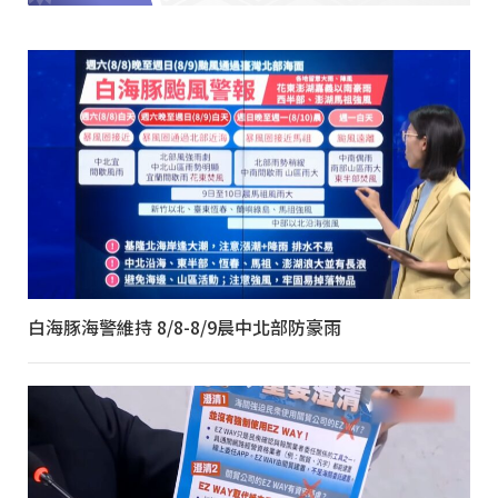
白海豚海警維持 8/8-8/9晨中北部防豪雨