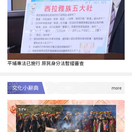
平埔專法已施行 原民身分法暫緩審查
文化小辭典