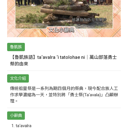
魯凱族
【魯凱族語】ta‘avalra ‘i tatolohae ni｜萬山部落勇士
祭的由來
文化介紹
傳統祖靈祭是一系列為期四個月的祭典，現今配合族人工
作求學濃縮為一天，並特別將「勇士祭(Ta‘avala)」凸顯辦
理。
小辭典
ta‘avalra