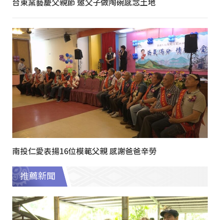
台東窯藝慶父親節 邀父子做陶碗感念土地
南投仁愛表揚16位模範父親 感謝爸爸辛勞
推薦新聞