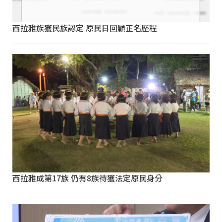
西拉雅族獲民族認定 原民日回顧正名歷程
西拉雅成第17族 仍有8族待獲法定原民身分