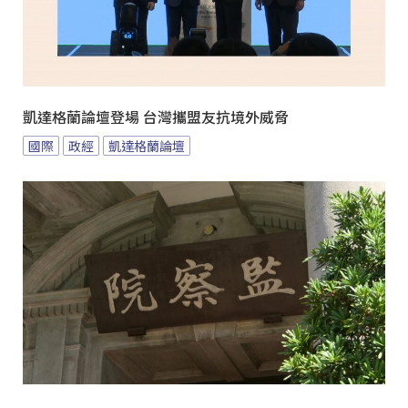
凱達格蘭論壇登場 台灣攜盟友抗境外威脅
國際
政經
凱達格蘭論壇