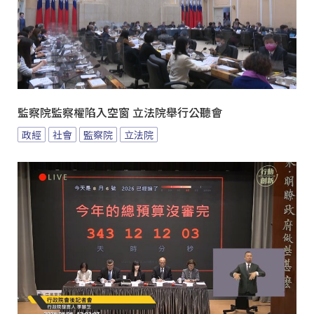
監察院監察權陷入空窗 立法院舉行公聽會
政經
社會
監察院
立法院