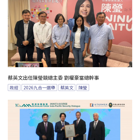
蔡英文出任陳瑩競總主委 劉櫂豪當總幹事
政經
2026九合一選舉
蔡英文
陳瑩