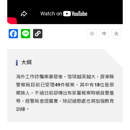
Facebook
Line
A
A
A
大綱
海外工作詐騙案暴發後，雪球越滾越大，屏東縣
警察局目前已受理49件報案，其中有18位是原
鄉族人，不過日前卻傳出有家屬報案時被員警羞
辱，經警局查證屬實，除記過懲處也將加強教育
訓練。