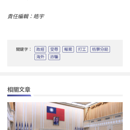
責任編輯：皓宇
關鍵字：
政經
受辱
報案
打工
枋寮分局
海外
詐騙
相關文章