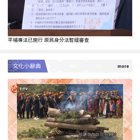
平埔專法已施行 原民身分法暫緩審查
文化小辭典