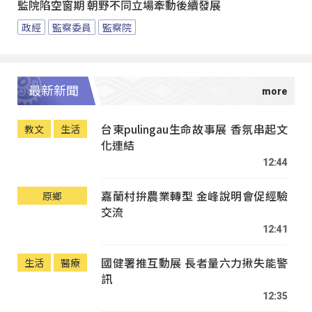
監院陷空窗期 朝野不同立場牽動後續發展
政經
監察委員
監察院
最新新聞
台東pulingau生命故事展 香氛串起文
教文
生活
化連結
12:44
嘉蘭村拚農業轉型 金峰說明會促經驗
原鄉
交流
12:41
國健署推互動展 長者量六力揪失能警
生活
醫療
訊
12:35