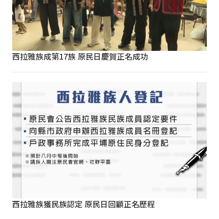
西拉雅族成第17族 原民日慶賀正名成功
西拉雅族獲民族認定 原民日回顧正名歷程