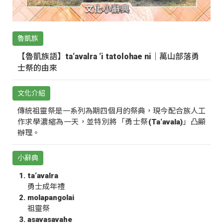
魯凱族
【魯凱族語】ta‘avalra ‘i tatolohae ni｜萬山部落勇
士祭的由來
文化介紹
傳統祖靈祭是一系列為期四個月的祭典，現今配合族人工
作求學濃縮為一天，並特別將「勇士祭(Ta‘avala)」凸顯
辦理。
小辭典
ta‘avalra
勇士成年禮
molapangolai
祖靈祭
asavasavahe