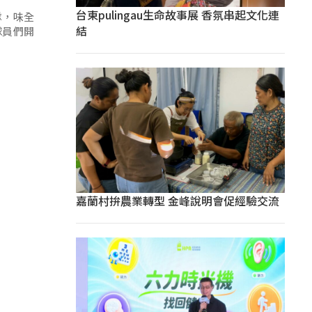
台東pulingau生命故事展 香氛串起文化連
隊，味全
結
球員們開
嘉蘭村拚農業轉型 金峰說明會促經驗交流