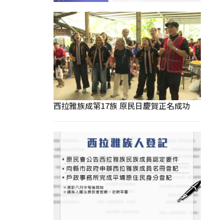
西拉雅族成第17族 原民日慶賀正名成功