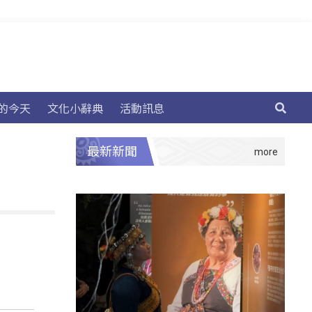
的今天
文化小辭典
活動訊息
最新新聞