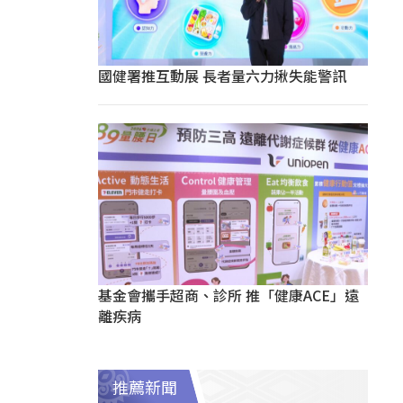
國健署推互動展 長者量六力揪失能警訊
基金會攜手超商、診所 推「健康ACE」遠
離疾病
推薦新聞