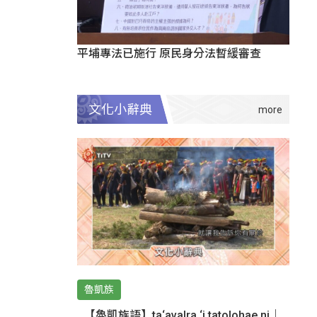
平埔專法已施行 原民身分法暫緩審查
文化小辭典
魯凱族
【魯凱族語】ta‘avalra ‘i tatolohae ni｜