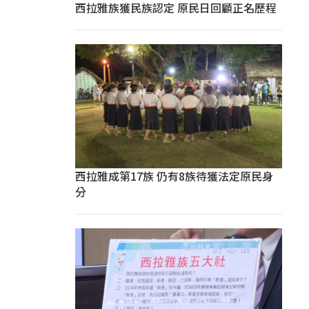
西拉雅族獲民族認定 原民日回顧正名歷程
西拉雅成第17族 仍有8族待獲法定原民身
分