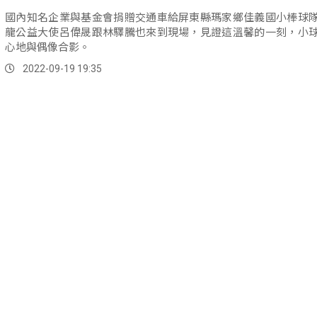
國內知名企業與基金會捐贈交通車給屏東縣瑪家鄉佳義國小棒球
龍公益大使呂偉晟跟林驛騰也來到現場，見證這溫馨的一刻，小
心地與偶像合影。
2022-09-19 19:35