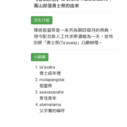
萬山部落勇士祭的由來
文化介紹
傳統祖靈祭是一系列為期四個月的祭典，
現今配合族人工作求學濃縮為一天，並特
別將「勇士祭(Ta‘avala)」凸顯辦理。
小辭典
ta‘avalra
勇士成年禮
molapangolai
祖靈祭
asavasavahe
男性青年
atamatama
父字輩的稱呼