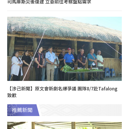
司馬庫斯災後復建 立委前往考察盤點需求
【涉己新聞】原文會新劇名爆爭議 團隊8/7赴Tafalong
致歉
推薦新聞