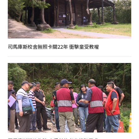
司馬庫斯校舍無照卡關22年 衝擊童受教權