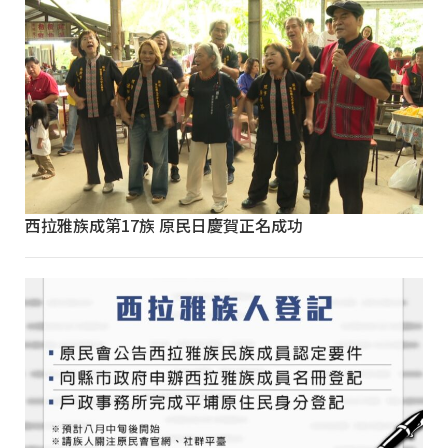
西拉雅族成第17族 原民日慶賀正名成功