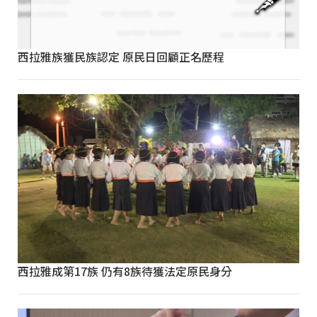
西拉雅族獲民族認定 原民日回顧正名歷程
西拉雅成第17族 仍有8族待獲法定原民身分