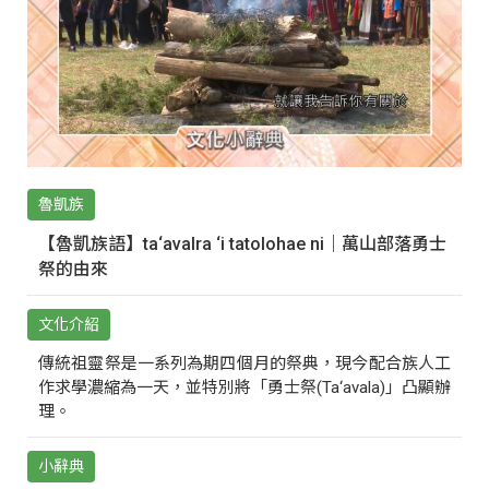
魯凱族
【魯凱族語】ta‘avalra ‘i tatolohae ni｜萬山部落勇士
祭的由來
文化介紹
傳統祖靈祭是一系列為期四個月的祭典，現今配合族人工
作求學濃縮為一天，並特別將「勇士祭(Ta‘avala)」凸顯辦
理。
小辭典