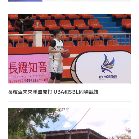
長耀盃未來聯盟開打 UBA和SBL同場競技