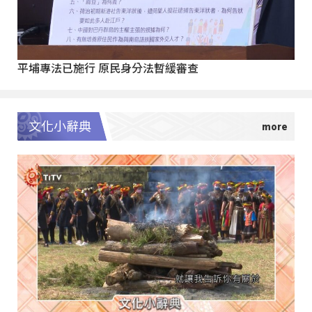
平埔專法已施行 原民身分法暫緩審查
文化小辭典