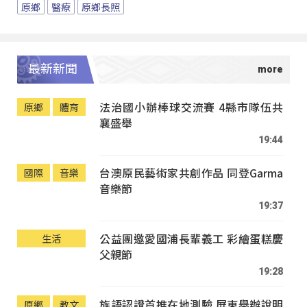
原鄉
醫療
原鄉長照
最新新聞
法治國小辦棒球交流賽 4縣市隊伍共
原鄉
體育
襄盛舉
19:44
台澳原民藝術家共創作品 同登Garma
國際
音樂
音樂節
19:37
公益團邀愛國浦長輩義工 彩繪蛋糕慶
生活
父親節
19:28
族語認證首推在地測驗 屏東舉辦說明
原鄉
教文