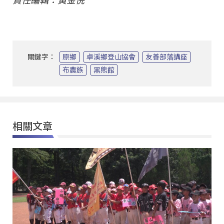
責任編輯：黃金倪
關鍵字：
原鄉
卓溪鄉登山協會
友善部落講座
布農族
黑熊館
相關文章