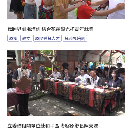
舞跨界劇場培訓 結合花蓮觀光拓青年就業
原鄉
教文
原民樂舞人才
舞跨界培訓
立委偕相關單位赴和平區 考察原鄉長照營運