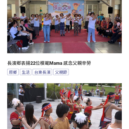
長濱鄉表揚22位模範Mama 感念父親辛勞
原鄉
生活
台東長濱
父親節