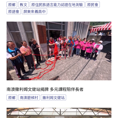
原鄉
教文
原住民族語言能力認證在地測驗
原民會
原語會
屏東來義高中
南澳撒利姆文健站揭牌 多元課程陪伴長者
原鄉
南澳碧候村
撒利姆文健站