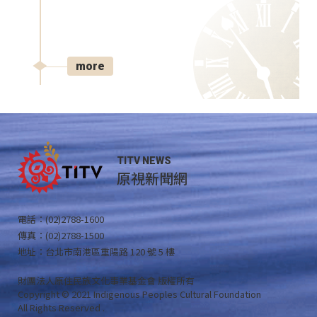
more
TITV NEWS
原視新聞網
電話：(02)2788-1600
傳真：(02)2788-1500
地址：台北市南港區重陽路 120 號 5 樓
財團法人原住民族文化事業基金會 版權所有
Copyright © 2021 Indigenous Peoples Cultural Foundation
All Rights Reserved .