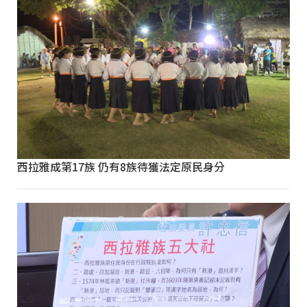
西拉雅成第17族 仍有8族待獲法定原民身分