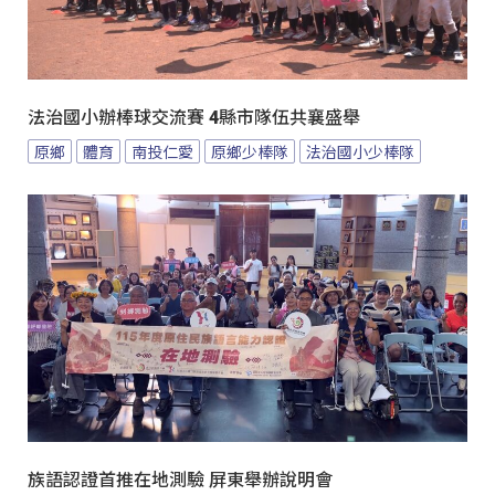
法治國小辦棒球交流賽 4縣市隊伍共襄盛舉
原鄉
體育
南投仁愛
原鄉少棒隊
法治國小少棒隊
族語認證首推在地測驗 屏東舉辦說明會