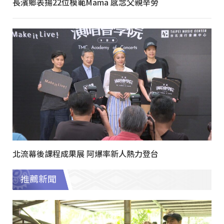
長濱鄉表揚22位模範Mama 感念父親辛勞
北流幕後課程成果展 阿爆率新人熱力登台
推薦新聞