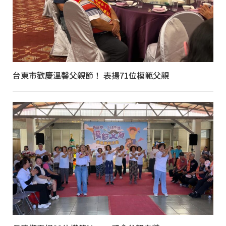
台東市歡慶溫馨父親節！ 表揚71位模範父親