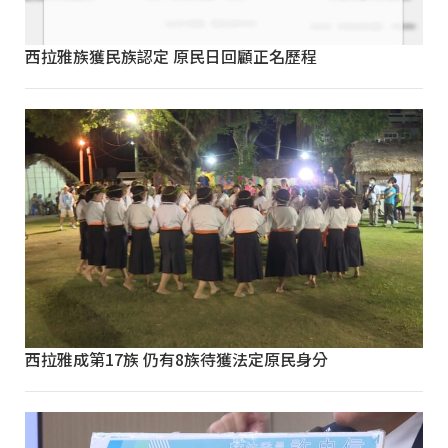
西拉雅族獲民族認定 原民日回顧正名歷程
西拉雅成第17族 仍有8族待獲法定原民身分