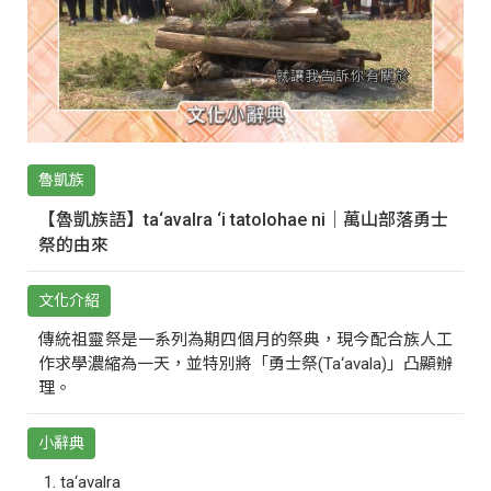
魯凱族
【魯凱族語】ta‘avalra ‘i tatolohae ni｜萬山部落勇士
祭的由來
文化介紹
傳統祖靈祭是一系列為期四個月的祭典，現今配合族人工
作求學濃縮為一天，並特別將「勇士祭(Ta‘avala)」凸顯辦
理。
小辭典
ta‘avalra