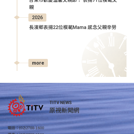
台東市歡慶溫馨父親節！ 表揚71位模範父
親
2026
長濱鄉表揚22位模範Mama 感念父親辛勞
more
TITV NEWS
原視新聞網
電話：(02)2788-1600