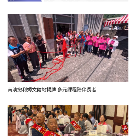
南澳撒利姆文健站揭牌 多元課程陪伴長者