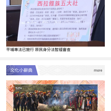
平埔專法已施行 原民身分法暫緩審查
文化小辭典