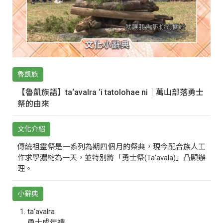
魯凱族
【魯凱族語】ta‘avalra ‘i tatolohae ni｜萬山部落勇士
祭的由來
文化介紹
傳統祖靈祭是一系列為期四個月的祭典，現今配合族人工
作求學濃縮為一天，並特別將「勇士祭(Ta‘avala)」凸顯辦
理。
小辭典
ta‘avalra
勇士成年禮