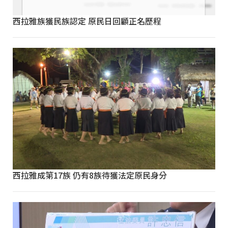
西拉雅族獲民族認定 原民日回顧正名歷程
西拉雅成第17族 仍有8族待獲法定原民身分