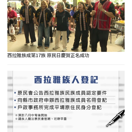
西拉雅族成第17族 原民日慶賀正名成功