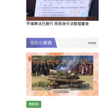
平埔專法已施行 原民身分法暫緩審查
文化小辭典
魯凱族