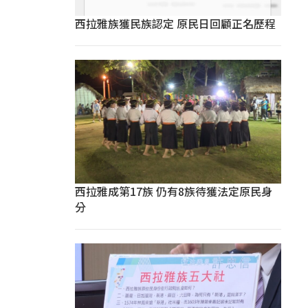
西拉雅族獲民族認定 原民日回顧正名歷程
西拉雅成第17族 仍有8族待獲法定原民身
分