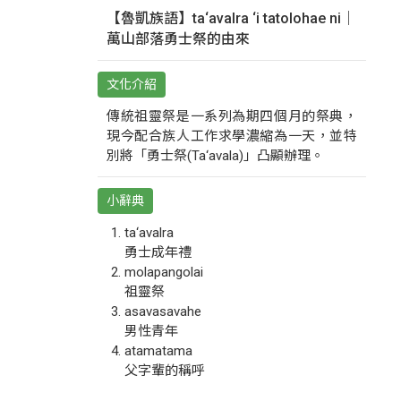
【魯凱族語】ta‘avalra ‘i tatolohae ni｜
萬山部落勇士祭的由來
文化介紹
傳統祖靈祭是一系列為期四個月的祭典，
現今配合族人工作求學濃縮為一天，並特
別將「勇士祭(Ta‘avala)」凸顯辦理。
小辭典
ta‘avalra
勇士成年禮
molapangolai
祖靈祭
asavasavahe
男性青年
atamatama
父字輩的稱呼