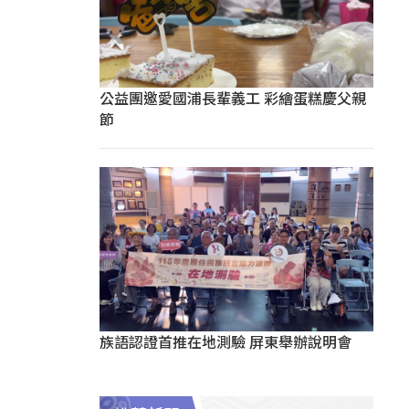
公益團邀愛國浦長輩義工 彩繪蛋糕慶父親
節
族語認證首推在地測驗 屏東舉辦說明會