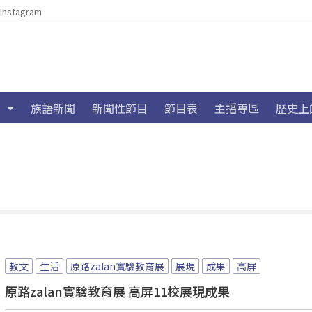
Instagram
族語新聞
新聞性節目
節目表
主播專區
歷史上
教文
生活
原路zalan實驗教育展
展現
成果
高屏
原路zalan實驗教育展 高屏11校展現成果