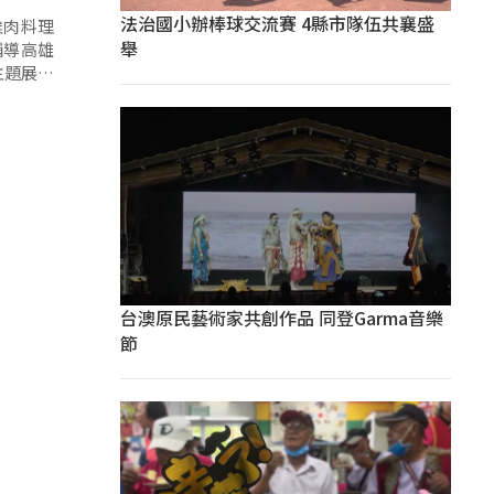
法治國小辦棒球交流賽 4縣市隊伍共襄盛
雞肉料理
舉
輔導高雄
主題展現
台澳原民藝術家共創作品 同登Garma音樂
節