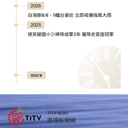
2026
白海豚8/8、9離台最近 北部戒備強風大雨
2025
德芙蘭國小少棒隊成軍3年 獲隊史首座冠軍
more
TITV NEWS
原視新聞網