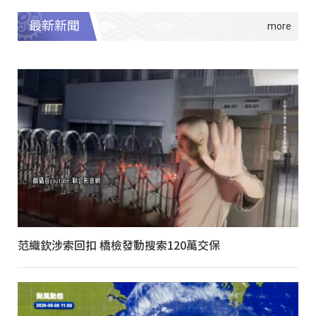
最新新聞
范織欽涉索回扣 橋檢發動搜索120萬交保