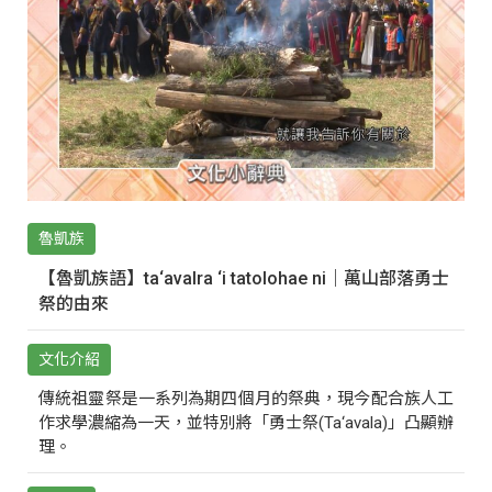
魯凱族
【魯凱族語】ta‘avalra ‘i tatolohae ni｜萬山部落勇士
祭的由來
文化介紹
傳統祖靈祭是一系列為期四個月的祭典，現今配合族人工
作求學濃縮為一天，並特別將「勇士祭(Ta‘avala)」凸顯辦
理。