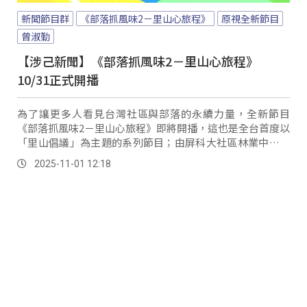
新聞節目群
《部落抓風味2－里山心旅程》
原視全新節目
曾淑勤
【涉己新聞】《部落抓風味2－里山心旅程》
10/31正式開播
為了讓更多人看見台灣社區與部落的永續力量，全新節目
《部落抓風味2－里山心旅程》即將開播，這也是全台首度以
「里山倡議」為主題的系列節目；由屏科大社區林業中心陳
美惠教授團隊指導，結合農業部林保署與原文會支持，帶領
2025-11-01 12:18
觀眾走入山林社區、感受人與自然共生的故事。