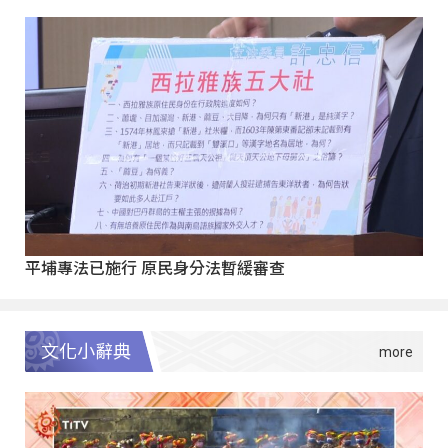
平埔專法已施行 原民身分法暫緩審查
文化小辭典