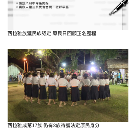
西拉雅族獲民族認定 原民日回顧正名歷程
西拉雅成第17族 仍有8族待獲法定原民身分