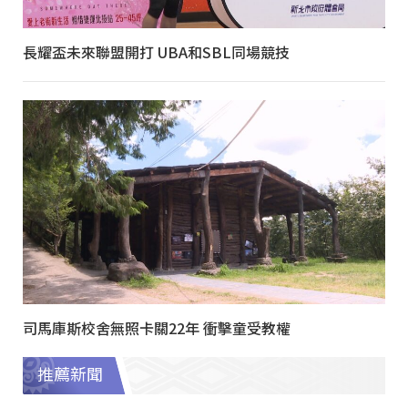
長耀盃未來聯盟開打 UBA和SBL同場競技
司馬庫斯校舍無照卡關22年 衝擊童受教權
推薦新聞