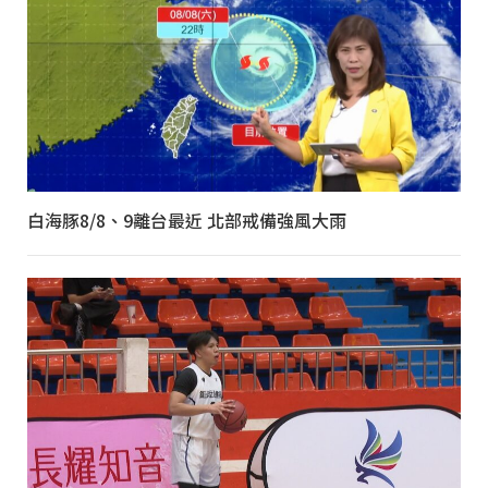
白海豚8/8、9離台最近 北部戒備強風大雨