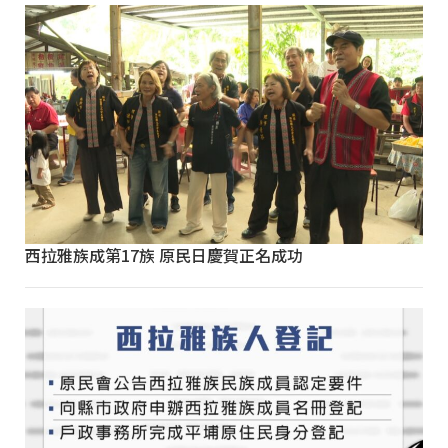
西拉雅族成第17族 原民日慶賀正名成功