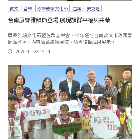
教文
音樂
原聲雅韻文化節
古謠
安克隆
台南原聲雅韻節登場 展現族群平權與共榮
原聲雅韻文化節暨族群音樂會，今年選在台南曾文市政願景
園區登場，內容涵蓋樂舞展演、語言復振成果展示。
2025-11-23 19:11