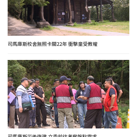
司馬庫斯校舍無照卡關22年 衝擊童受教權
司馬庫斯災後復建 立委前往考察盤點需求