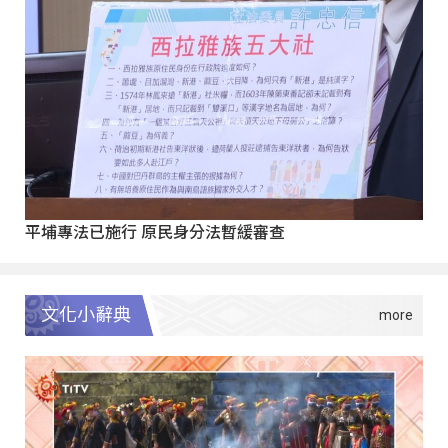
平埔專法已施行 原民身分法暫緩審查
文化小辭典