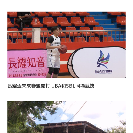
長耀盃未來聯盟開打 UBA和SBL同場競技