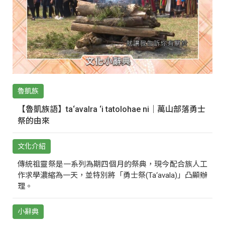
魯凱族
【魯凱族語】ta‘avalra ‘i tatolohae ni｜萬山部落勇士
祭的由來
文化介紹
傳統祖靈祭是一系列為期四個月的祭典，現今配合族人工
作求學濃縮為一天，並特別將「勇士祭(Ta‘avala)」凸顯辦
理。
小辭典