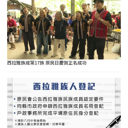
西拉雅族成第17族 原民日慶賀正名成功