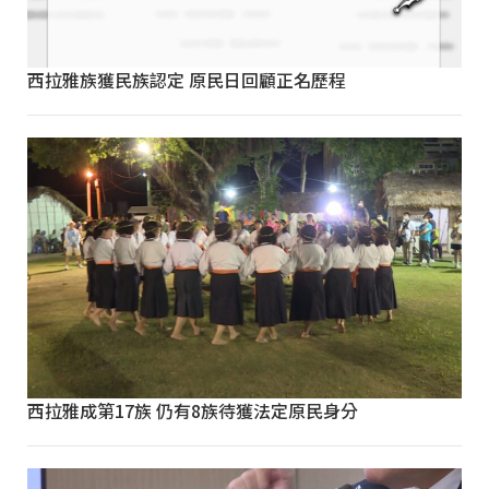
西拉雅族獲民族認定 原民日回顧正名歷程
西拉雅成第17族 仍有8族待獲法定原民身分