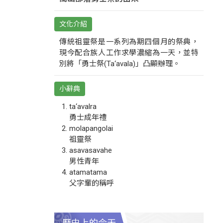
文化介紹
傳統祖靈祭是一系列為期四個月的祭典，
現今配合族人工作求學濃縮為一天，並特
別將「勇士祭(Ta‘avala)」凸顯辦理。
小辭典
ta‘avalra
勇士成年禮
molapangolai
祖靈祭
asavasavahe
男性青年
atamatama
父字輩的稱呼
歷史上的今天