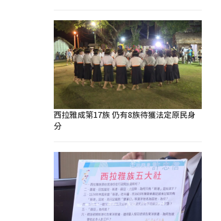
西拉雅成第17族 仍有8族待獲法定原民身
分