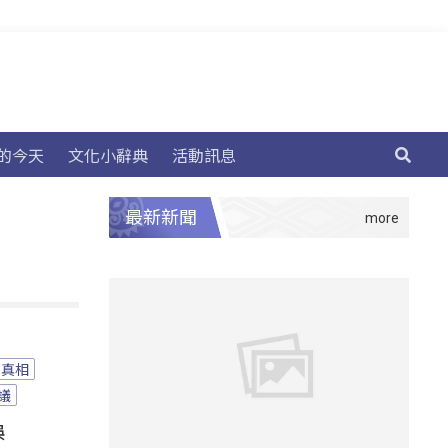
的今天
文化小辭典
活動訊息
最新新聞
真相
議
誤