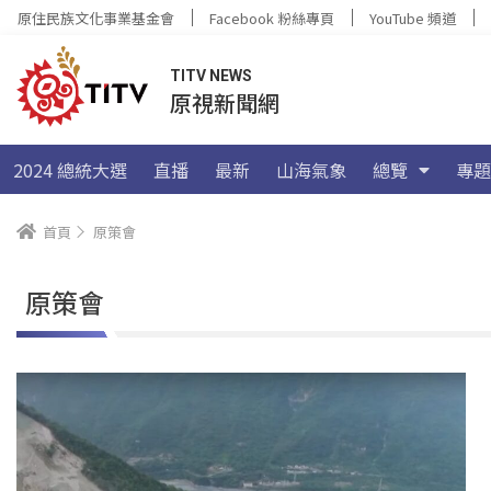
原住民族文化事業基金會
Facebook 粉絲專頁
YouTube 頻道
TITV NEWS
原視新聞網
2024 總統大選
直播
最新
山海氣象
總覽
專題
首頁
原策會
原策會