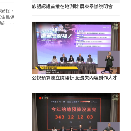
族語認證首推在地測驗 屏東舉辦說明會
得過程，
原住民保
瑕疵」兩
公視預算遭立院腰斬 恐流失內容創作人才