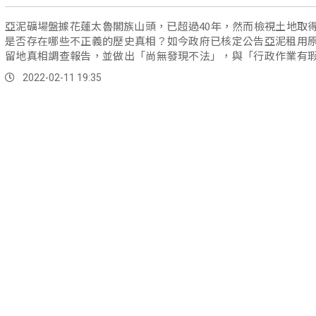
亞泥礦場盤據花蓮太魯閣族山頭，已超過40年，然而檢視土地取
是否存在哪些不正義的歷史真相？如今政府已核定公告亞泥租用
留地真相調查報告，並做出「尚無發現不法」，與「行政作業有
點結論...。
2022-02-11 19:35