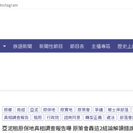
Instagram
族語新聞
新聞性節目
節目表
主播專區
歷史上
原鄉
政經
亞泥
原保地
原寶地
原策會
爭議
玻士岸部落
真相調查報告
租用
行政院
諮商同意
轉型正義
違法
部落會
亞泥租原保地真相調查報告曝 原策會轟這2結論解讀錯