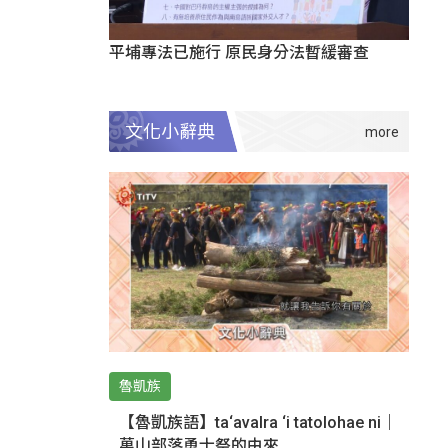
平埔專法已施行 原民身分法暫緩審查
文化小辭典
魯凱族
【魯凱族語】ta‘avalra ‘i tatolohae ni｜
萬山部落勇士祭的由來