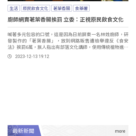
生活
原民飲食文化
荖葉香腸
食藥署
廚師網賣荖葉香腸挨罰 立委：正視原民飲食文化
喊著多元包容的口號，這是因為日前屏東一名林姓廚師，研
發製作的「荖葉香腸」，放到網路販售遭檢舉違反《食安
法》挨罰6萬，族人指出有部落文化講師，使用傳統植物進行
教學及推廣、社區也有拿來從事地方創生產品，而這些都是
2023-12-13 19:12
延續傳統文化的多元途徑，但遭到檢舉、感到相當委屈。
最新新聞