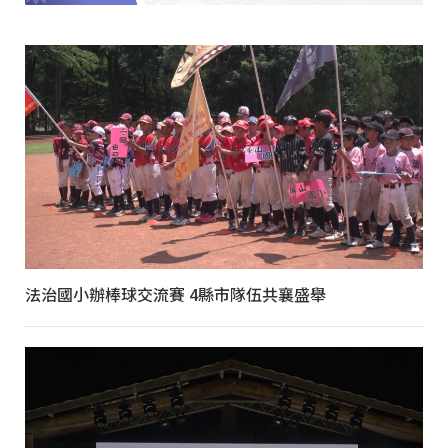
法治國小辦棒球交流賽 4縣市隊伍共襄盛舉