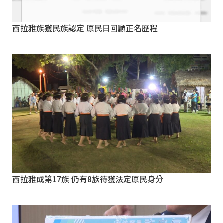
西拉雅族獲民族認定 原民日回顧正名歷程
西拉雅成第17族 仍有8族待獲法定原民身分