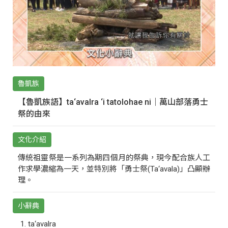
魯凱族
【魯凱族語】ta‘avalra ‘i tatolohae ni｜萬山部落勇士
祭的由來
文化介紹
傳統祖靈祭是一系列為期四個月的祭典，現今配合族人工
作求學濃縮為一天，並特別將「勇士祭(Ta‘avala)」凸顯辦
理。
小辭典
ta‘avalra