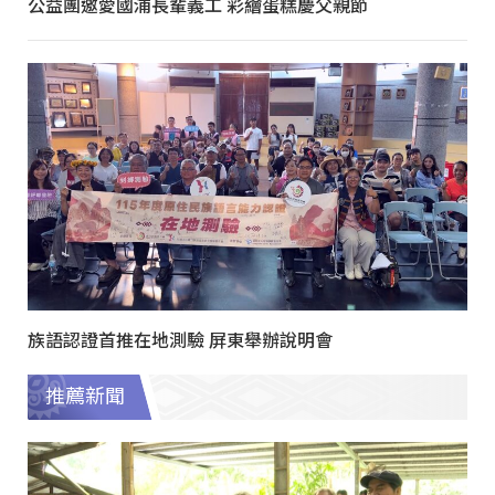
公益團邀愛國浦長輩義工 彩繪蛋糕慶父親節
族語認證首推在地測驗 屏東舉辦說明會
推薦新聞