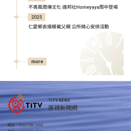
不畏風雨傳文化 達邦社Homeyaya雨中登場
2025
仁愛鄉表揚模範父親 公所精心安排活動
more
TITV NEWS
原視新聞網
電話：(02)2788-1600