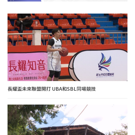
長耀盃未來聯盟開打 UBA和SBL同場競技