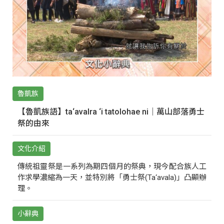
魯凱族
【魯凱族語】ta‘avalra ‘i tatolohae ni｜萬山部落勇士
祭的由來
文化介紹
傳統祖靈祭是一系列為期四個月的祭典，現今配合族人工
作求學濃縮為一天，並特別將「勇士祭(Ta‘avala)」凸顯辦
理。
小辭典