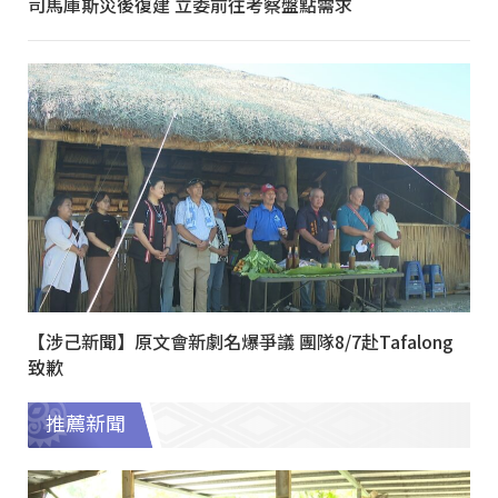
司馬庫斯災後復建 立委前往考察盤點需求
【涉己新聞】原文會新劇名爆爭議 團隊8/7赴Tafalong
致歉
推薦新聞