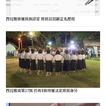
西拉雅族獲民族認定 原民日回顧正名歷程
西拉雅成第17族 仍有8族待獲法定原民身分