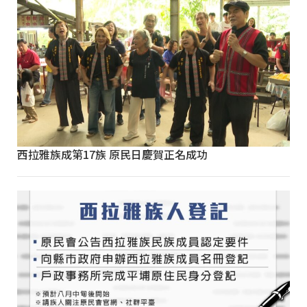
西拉雅族成第17族 原民日慶賀正名成功