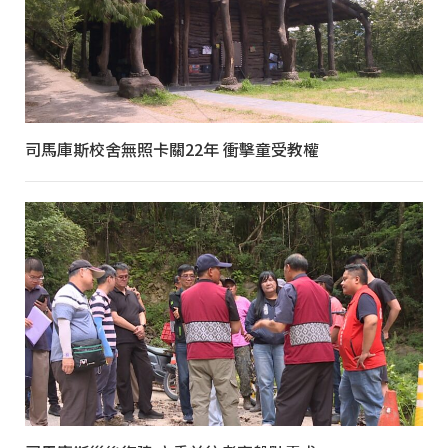
司馬庫斯校舍無照卡關22年 衝擊童受教權