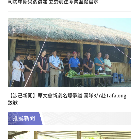
司馬庫斯災後復建 立委前往考察盤點需求
【涉己新聞】原文會新劇名爆爭議 團隊8/7赴Tafalong
致歉
推薦新聞