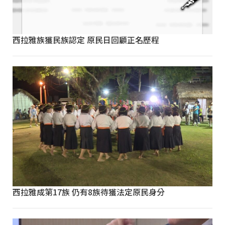
西拉雅族獲民族認定 原民日回顧正名歷程
西拉雅成第17族 仍有8族待獲法定原民身分