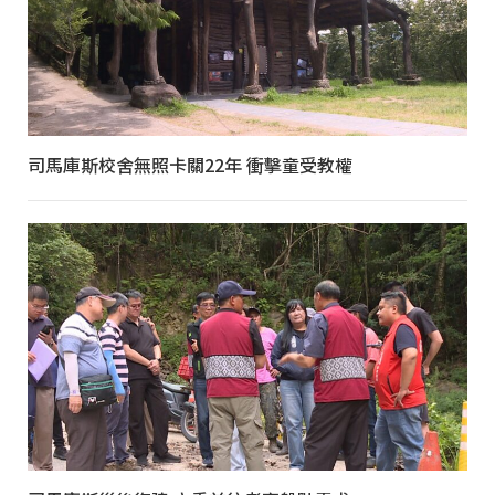
司馬庫斯校舍無照卡關22年 衝擊童受教權