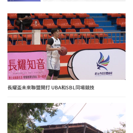
長耀盃未來聯盟開打 UBA和SBL同場競技