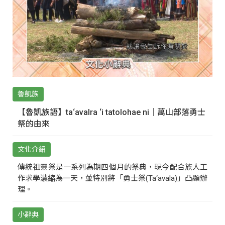
魯凱族
【魯凱族語】ta‘avalra ‘i tatolohae ni｜萬山部落勇士
祭的由來
文化介紹
傳統祖靈祭是一系列為期四個月的祭典，現今配合族人工
作求學濃縮為一天，並特別將「勇士祭(Ta‘avala)」凸顯辦
理。
小辭典