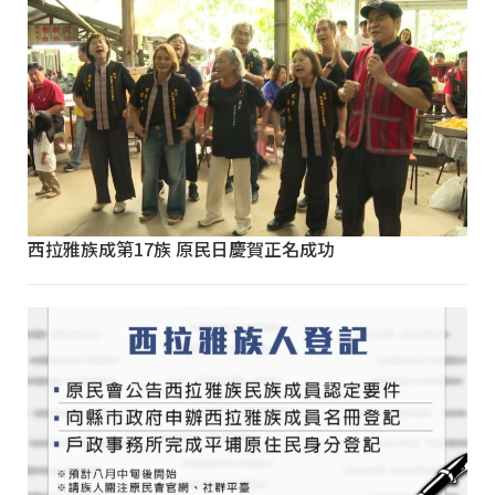
西拉雅族成第17族 原民日慶賀正名成功