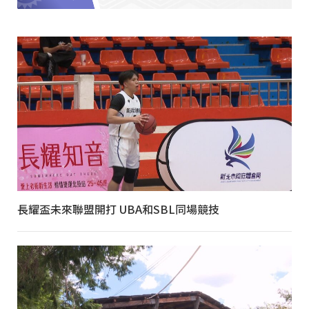
長耀盃未來聯盟開打 UBA和SBL同場競技