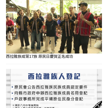
西拉雅族成第17族 原民日慶賀正名成功