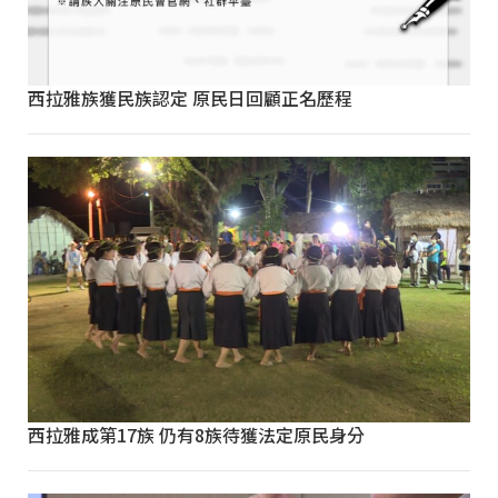
西拉雅族獲民族認定 原民日回顧正名歷程
西拉雅成第17族 仍有8族待獲法定原民身分