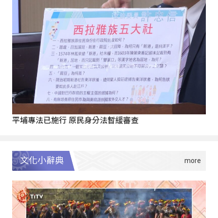
平埔專法已施行 原民身分法暫緩審查
文化小辭典