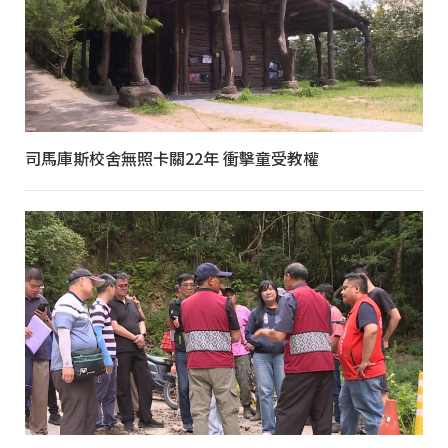
司馬庫斯校舍無照卡關22年 衝擊童受教權