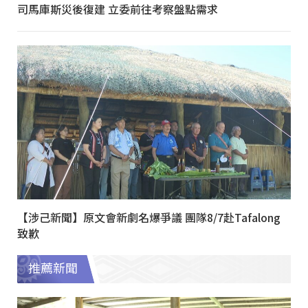
司馬庫斯災後復建 立委前往考察盤點需求
【涉己新聞】原文會新劇名爆爭議 團隊8/7赴Tafalong
致歉
推薦新聞