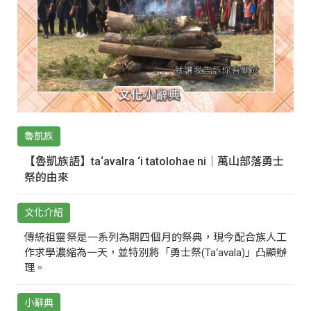
魯凱族
【魯凱族語】ta‘avalra ‘i tatolohae ni｜萬山部落勇士
祭的由來
文化介紹
傳統祖靈祭是一系列為期四個月的祭典，現今配合族人工
作求學濃縮為一天，並特別將「勇士祭(Ta‘avala)」凸顯辦
理。
小辭典