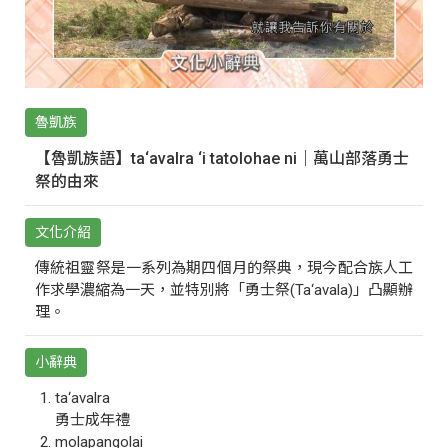
魯凱族
【魯凱族語】ta‘avalra ‘i tatolohae ni｜萬山部落勇士
祭的由來
文化介紹
傳統祖靈祭是一系列為期四個月的祭典，現今配合族人工
作求學濃縮為一天，並特別將「勇士祭(Ta‘avala)」凸顯辦
理。
小辭典
ta‘avalra
勇士成年禮
molapangolai