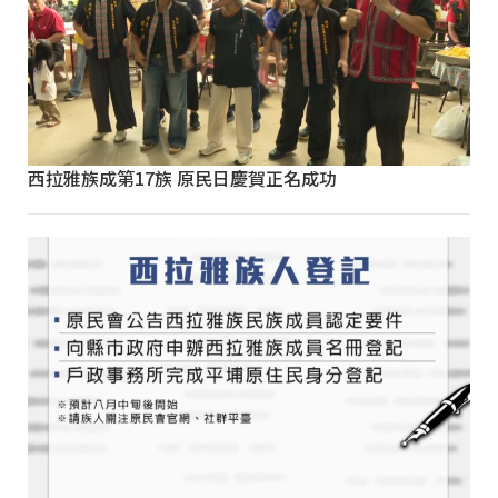
西拉雅族成第17族 原民日慶賀正名成功