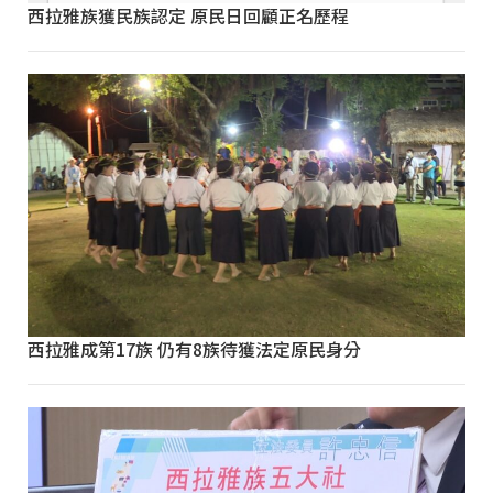
西拉雅族獲民族認定 原民日回顧正名歷程
西拉雅成第17族 仍有8族待獲法定原民身分