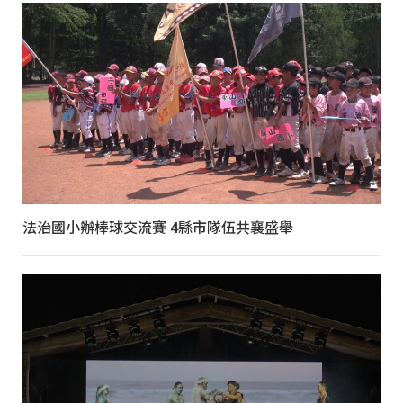
法治國小辦棒球交流賽 4縣市隊伍共襄盛舉