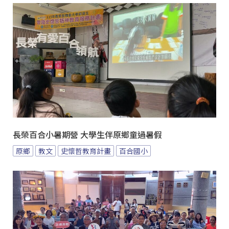
長榮百合小暑期營 大學生伴原鄉童過暑假
原鄉
教文
史懷哲教育計畫
百合國小