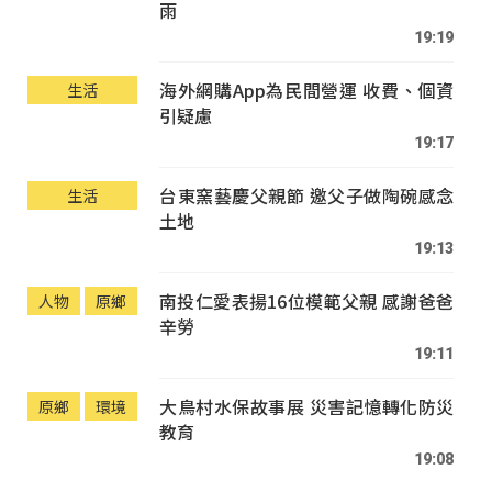
雨
19:19
海外網購App為民間營運 收費、個資
生活
引疑慮
19:17
台東窯藝慶父親節 邀父子做陶碗感念
生活
土地
19:13
南投仁愛表揚16位模範父親 感謝爸爸
人物
原鄉
辛勞
19:11
大鳥村水保故事展 災害記憶轉化防災
原鄉
環境
教育
19:08