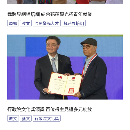
舞跨界劇場培訓 結合花蓮觀光拓青年就業
原鄉
教文
原民樂舞人才
舞跨界培訓
行政院文化獎頒獎 百位得主見證多元綻放
教文
藝文
行政院文化獎