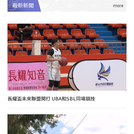
最新新聞
長耀盃未來聯盟開打 UBA和SBL同場競技