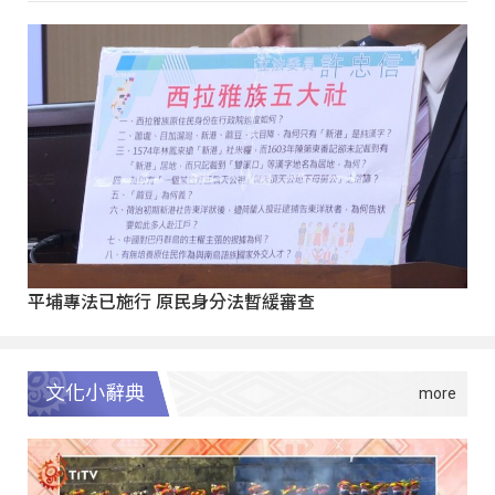
平埔專法已施行 原民身分法暫緩審查
文化小辭典