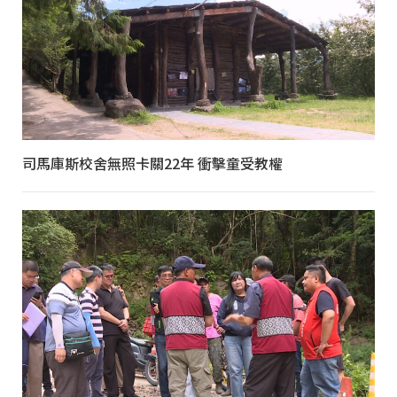
司馬庫斯校舍無照卡關22年 衝擊童受教權