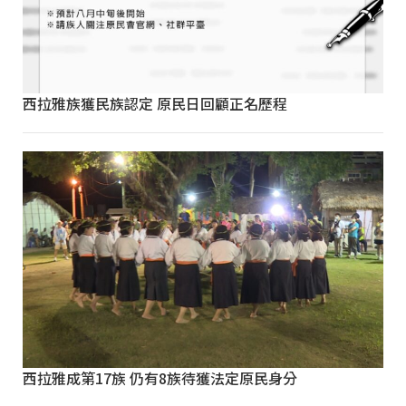
西拉雅族獲民族認定 原民日回顧正名歷程
西拉雅成第17族 仍有8族待獲法定原民身分