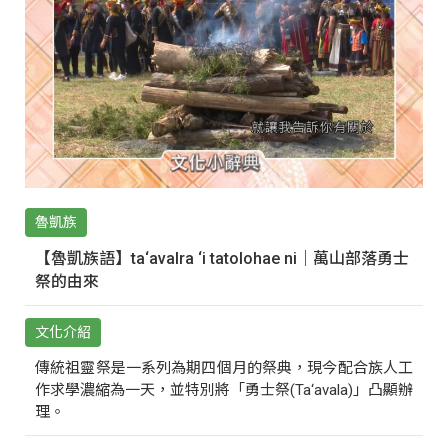
魯凱族
【魯凱族語】ta‘avalra ‘i tatolohae ni｜萬山部落勇士
祭的由來
文化介紹
傳統祖靈祭是一系列為期四個月的祭典，現今配合族人工
作求學濃縮為一天，並特別將「勇士祭(Ta‘avala)」凸顯辦
理。