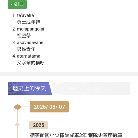
小辭典
ta‘avalra
勇士成年禮
molapangolai
祖靈祭
asavasavahe
男性青年
atamatama
父字輩的稱呼
歷史上的今天
2026/ 08/ 07
2025
德芙蘭國小少棒隊成軍3年 獲隊史首座冠軍