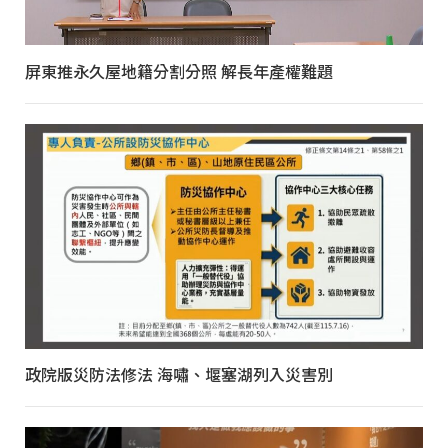
屏東推永久屋地籍分割分照 解長年產權難題
政院版災防法修法 海嘯、堰塞湖列入災害別