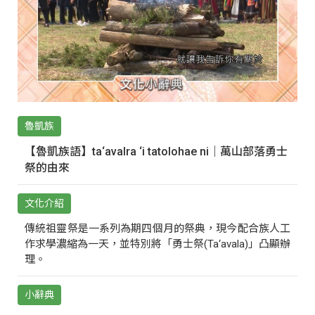
魯凱族
【魯凱族語】ta‘avalra ‘i tatolohae ni｜萬山部落勇士
祭的由來
文化介紹
傳統祖靈祭是一系列為期四個月的祭典，現今配合族人工
作求學濃縮為一天，並特別將「勇士祭(Ta‘avala)」凸顯辦
理。
小辭典