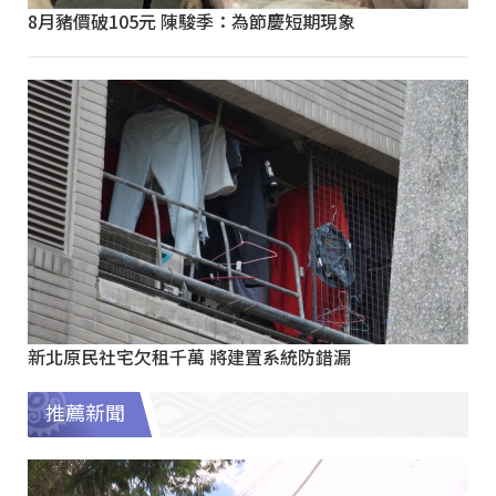
8月豬價破105元 陳駿季：為節慶短期現象
新北原民社宅欠租千萬 將建置系統防錯漏
推薦新聞