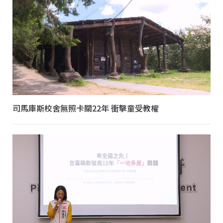
司馬庫斯校舍無照卡關22年 衝擊童受教權