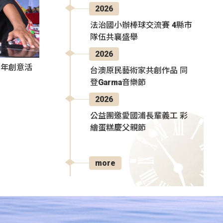
2026
法治國小辦棒球交流賽 4縣市
隊伍共襄盛舉
2026
秀青年創意活
台澳原民藝術家共創作品 同
登Garma音樂節
2026
公益團邀愛國浦長輩義工 彩
繪蛋糕慶父親節
more