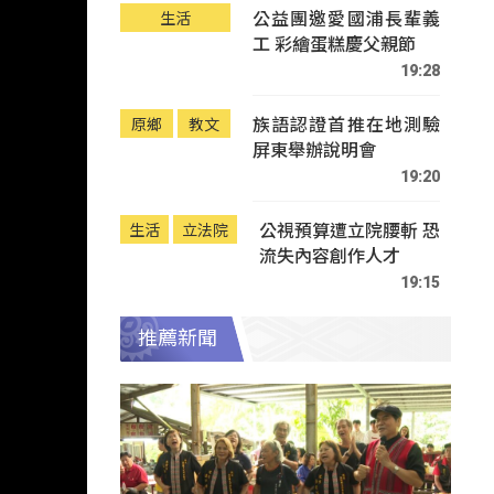
公益團邀愛國浦長輩義
生活
工 彩繪蛋糕慶父親節
19:28
族語認證首推在地測驗
原鄉
教文
屏東舉辦說明會
19:20
公視預算遭立院腰斬 恐
生活
立法院
流失內容創作人才
19:15
推薦新聞