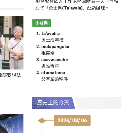
現今配合族人工作求學濃縮為一天，並特
別將「勇士祭(Ta‘avala)」凸顯辦理。
小辭典
ta‘avalra
勇士成年禮
molapangolai
祖靈祭
asavasavahe
男性青年
atamatama
政部要說法
父字輩的稱呼
歷史上的今天
2026/ 08/ 06