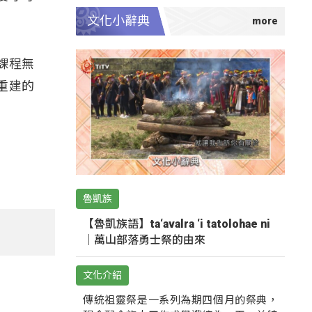
文化小辭典
課程無
重建的
魯凱族
【魯凱族語】ta‘avalra ‘i tatolohae ni
｜萬山部落勇士祭的由來
文化介紹
傳統祖靈祭是一系列為期四個月的祭典，