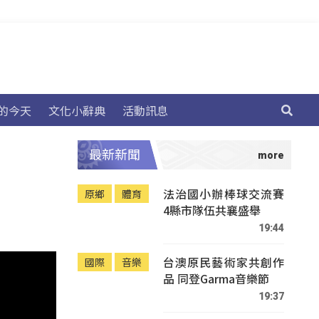
的今天
文化小辭典
活動訊息
最新新聞
法治國小辦棒球交流賽
原鄉
體育
4縣市隊伍共襄盛舉
19:44
台澳原民藝術家共創作
國際
音樂
品 同登Garma音樂節
19:37