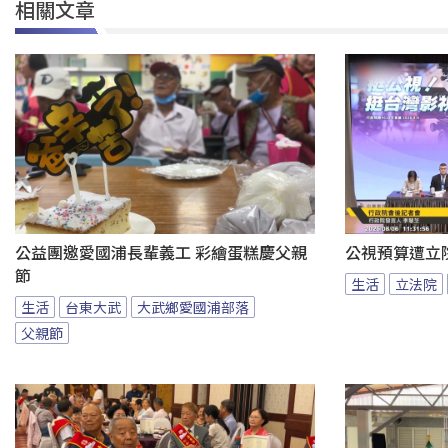
相關文章
公益團邀愛國浦長輩義工 彩繪蛋糕慶父親
公視預算遭立
節
生活
立法院
生活
台東大武
大武鄉愛國浦部落
父親節