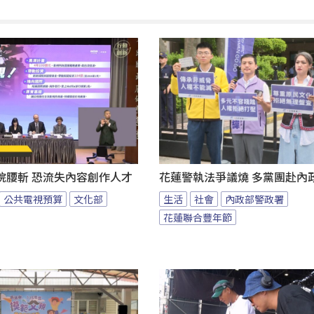
院腰斬 恐流失內容創作人才
花蓮警執法爭議燒 多黨團赴內
公共電視預算
文化部
生活
社會
內政部警政署
花蓮聯合豐年節