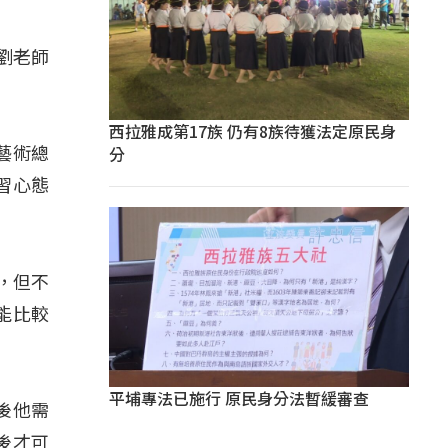
劉老師
西拉雅成第17族 仍有8族待獲法定原民身
分
藝術總
習心態
，但不
能比較
平埔專法已施行 原民身分法暫緩審查
後他需
後才可