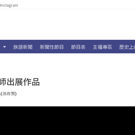
Instagram
族語新聞
新聞性節目
節目表
主播專區
歷史上
師出展作品
an(孫政賢)