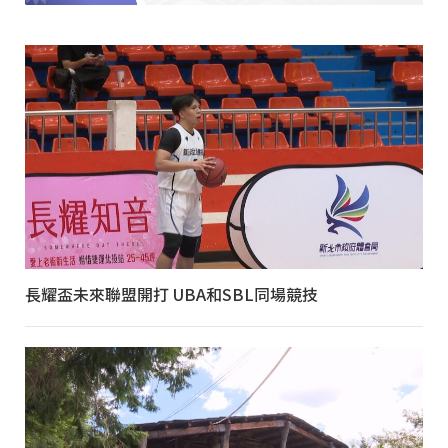
長耀盃未來聯盟開打 UBA和SBL同場競技