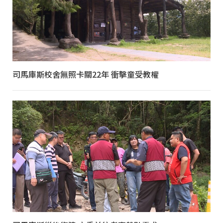
司馬庫斯校舍無照卡關22年 衝擊童受教權