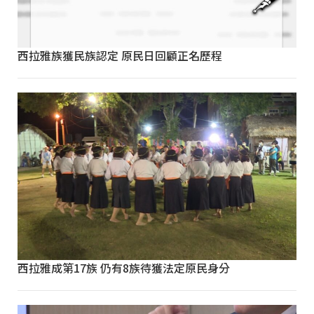
西拉雅族獲民族認定 原民日回顧正名歷程
西拉雅成第17族 仍有8族待獲法定原民身分