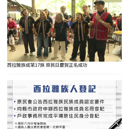
西拉雅族成第17族 原民日慶賀正名成功