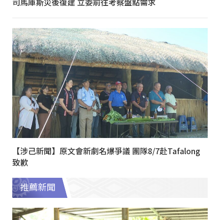
司馬庫斯災後復建 立委前往考察盤點需求
【涉己新聞】原文會新劇名爆爭議 團隊8/7赴Tafalong
致歉
推薦新聞