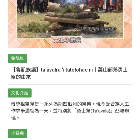
魯凱族
【魯凱族語】ta‘avalra ‘i tatolohae ni｜萬山部落勇士
祭的由來
文化介紹
傳統祖靈祭是一系列為期四個月的祭典，現今配合族人工
作求學濃縮為一天，並特別將「勇士祭(Ta‘avala)」凸顯辦
理。
小辭典