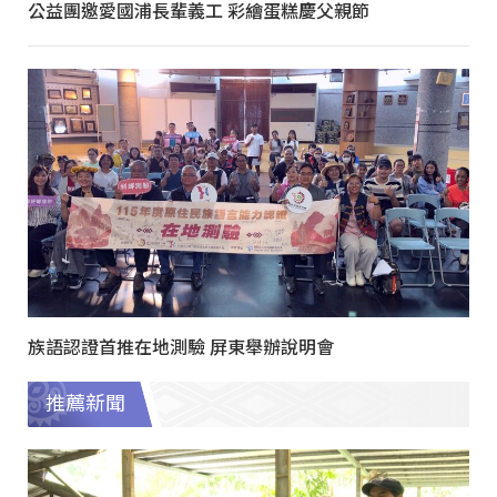
公益團邀愛國浦長輩義工 彩繪蛋糕慶父親節
族語認證首推在地測驗 屏東舉辦說明會
推薦新聞