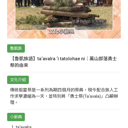
魯凱族
【魯凱族語】ta‘avalra ‘i tatolohae ni｜萬山部落勇士
祭的由來
文化介紹
傳統祖靈祭是一系列為期四個月的祭典，現今配合族人工
作求學濃縮為一天，並特別將「勇士祭(Ta‘avala)」凸顯辦
理。
小辭典
ta‘avalra