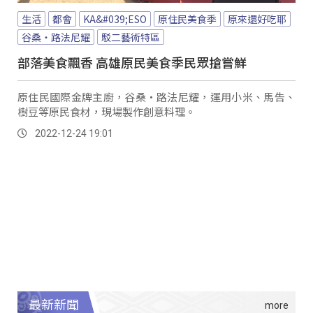
生活
都會
KA&#039;ESO
原住民美食季
原來還好吃耶
谷桑・路法尼耀
駁二藝術特區
部落美食飄香 高雄原民美食季民眾搶嘗鮮
原住民國際金牌主廚，谷桑・路法尼耀，運用小米、馬告、
樹豆等原民食材，現場製作創意料理。
2022-12-24 19:01
最新新聞