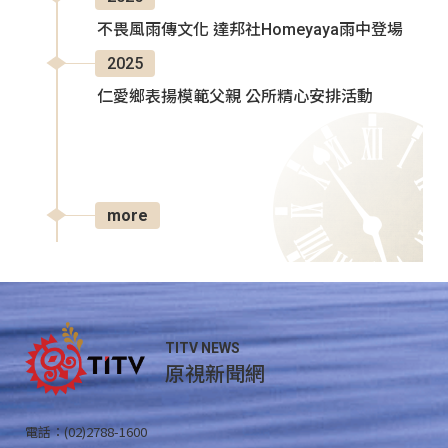
不畏風雨傳文化 達邦社Homeyaya雨中登場
2025
仁愛鄉表揚模範父親 公所精心安排活動
more
TITV NEWS
原視新聞網
電話：(02)2788-1600