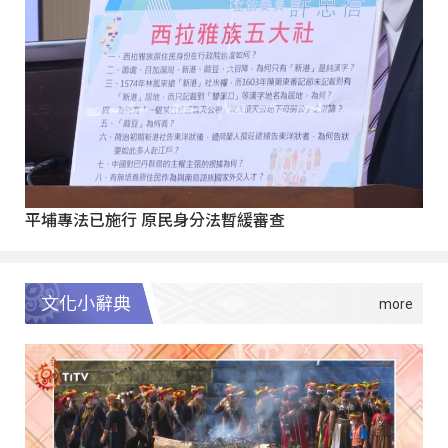
平埔專法已施行 原民身分法暫緩審查
文化小辭典