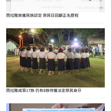
西拉雅族獲民族認定 原民日回顧正名歷程
西拉雅成第17族 仍有8族待獲法定原民身分