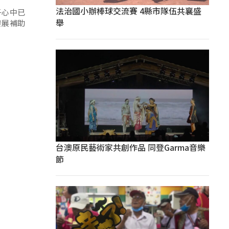
法治國小辦棒球交流賽 4縣市隊伍共襄盛
子心中已
舉
發展補助
台澳原民藝術家共創作品 同登Garma音樂
節