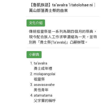
【魯凱族語】ta‘avalra ‘i tatolohae ni｜
萬山部落勇士祭的由來
文化介紹
傳統祖靈祭是一系列為期四個月的祭典，
現今配合族人工作求學濃縮為一天，並特
別將「勇士祭(Ta‘avala)」凸顯辦理。
小辭典
ta‘avalra
勇士成年禮
molapangolai
祖靈祭
asavasavahe
男性青年
atamatama
父字輩的稱呼