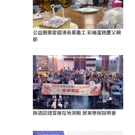
公益團邀愛國浦長輩義工 彩繪蛋糕慶父親
節
族語認證首推在地測驗 屏東舉辦說明會