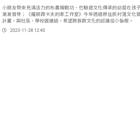
小朋友帶來充滿活力的布農報戰功、也驗證文化傳承的幼苗在孩
漸漸發芽；《羅娜霖卡夫的家工作室》今年透過原住民村落文化
計畫，與社區、學校做連結，希望將族群文化的認識從小紮根。
2023-11-28 12:40