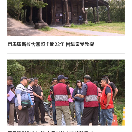
司馬庫斯校舍無照卡關22年 衝擊童受教權