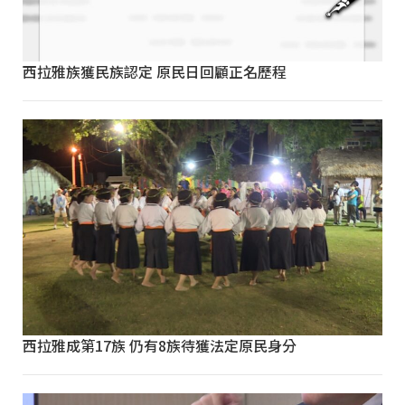
西拉雅族獲民族認定 原民日回顧正名歷程
西拉雅成第17族 仍有8族待獲法定原民身分