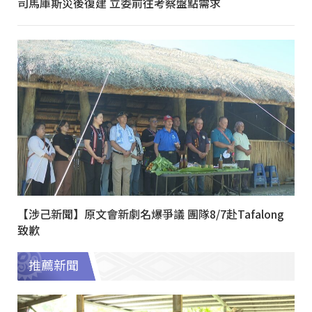
司馬庫斯災後復建 立委前往考察盤點需求
【涉己新聞】原文會新劇名爆爭議 團隊8/7赴Tafalong
致歉
推薦新聞