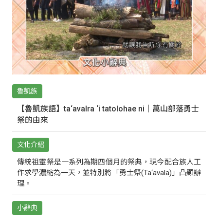
魯凱族
【魯凱族語】ta‘avalra ‘i tatolohae ni｜萬山部落勇士
祭的由來
文化介紹
傳統祖靈祭是一系列為期四個月的祭典，現今配合族人工
作求學濃縮為一天，並特別將「勇士祭(Ta‘avala)」凸顯辦
理。
小辭典