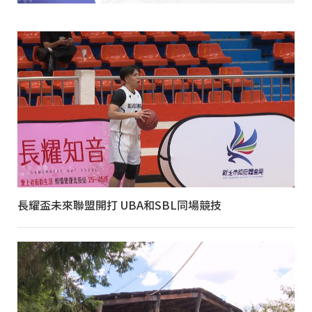
長耀盃未來聯盟開打 UBA和SBL同場競技