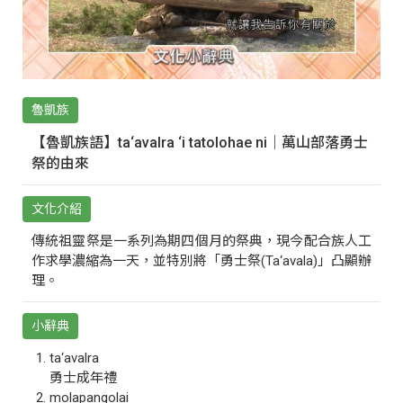
魯凱族
【魯凱族語】ta‘avalra ‘i tatolohae ni｜萬山部落勇士
祭的由來
文化介紹
傳統祖靈祭是一系列為期四個月的祭典，現今配合族人工
作求學濃縮為一天，並特別將「勇士祭(Ta‘avala)」凸顯辦
理。
小辭典
ta‘avalra
勇士成年禮
molapangolai