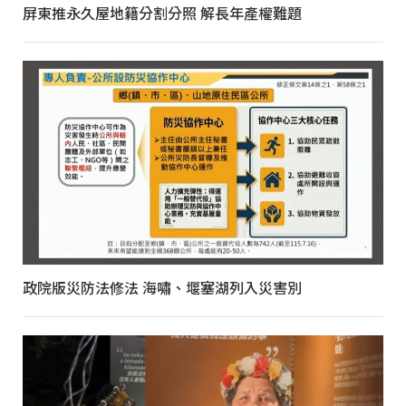
屏東推永久屋地籍分割分照 解長年產權難題
政院版災防法修法 海嘯、堰塞湖列入災害別