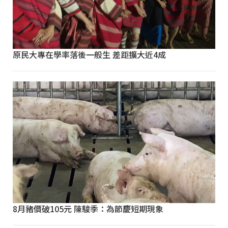
原民大專在學率落後一般生 差距擴大近4成
8月豬價破105元 陳駿季：為節慶短期現象