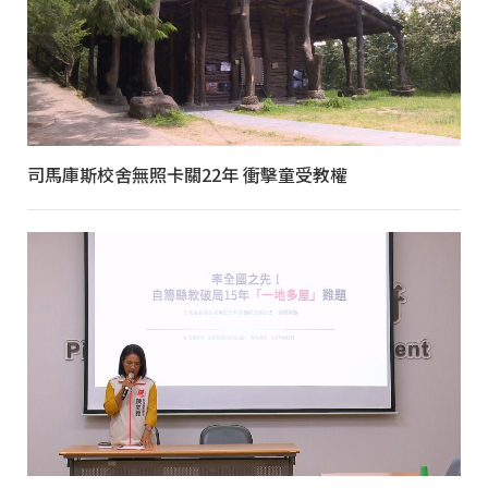
司馬庫斯校舍無照卡關22年 衝擊童受教權