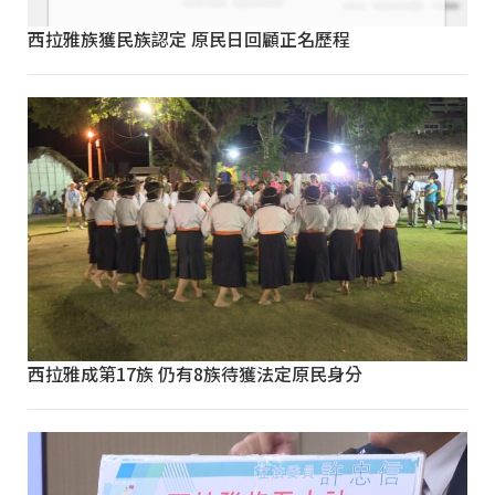
西拉雅族獲民族認定 原民日回顧正名歷程
西拉雅成第17族 仍有8族待獲法定原民身分