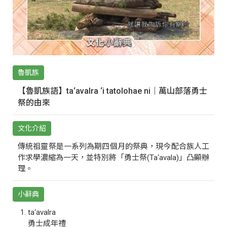
魯凱族
【魯凱族語】ta‘avalra ‘i tatolohae ni｜萬山部落勇士
祭的由來
文化介紹
傳統祖靈祭是一系列為期四個月的祭典，現今配合族人工
作求學濃縮為一天，並特別將「勇士祭(Ta‘avala)」凸顯辦
理。
小辭典
ta‘avalra
勇士成年禮