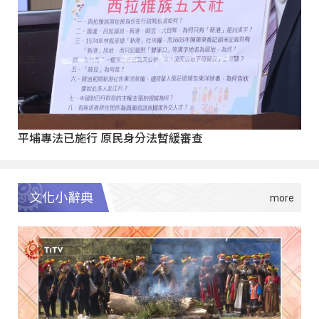
平埔專法已施行 原民身分法暫緩審查
文化小辭典