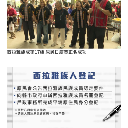
西拉雅族成第17族 原民日慶賀正名成功