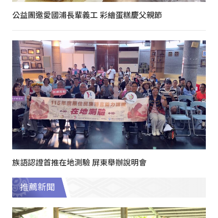
公益團邀愛國浦長輩義工 彩繪蛋糕慶父親節
族語認證首推在地測驗 屏東舉辦說明會
推薦新聞