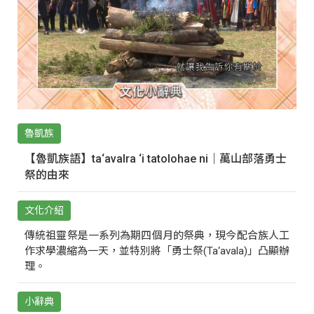
魯凱族
【魯凱族語】ta‘avalra ‘i tatolohae ni｜萬山部落勇士
祭的由來
文化介紹
傳統祖靈祭是一系列為期四個月的祭典，現今配合族人工
作求學濃縮為一天，並特別將「勇士祭(Ta‘avala)」凸顯辦
理。
小辭典