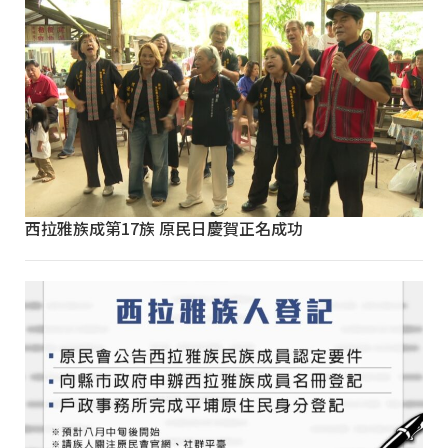
西拉雅族成第17族 原民日慶賀正名成功