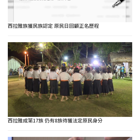
西拉雅族獲民族認定 原民日回顧正名歷程
西拉雅成第17族 仍有8族待獲法定原民身分