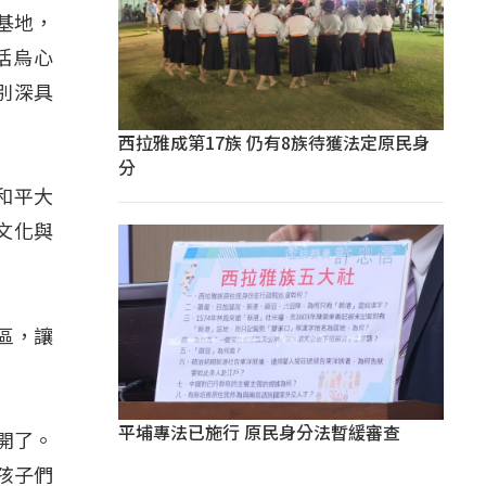
基地，
括烏心
別深具
西拉雅成第17族 仍有8族待獲法定原民身
分
和平大
文化與
區，讓
平埔專法已施行 原民身分法暫緩審查
開了。
孩子們