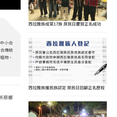
西拉雅族成第17族 原民日慶賀正名成功
中小合
結合傳統
統植物，
西拉雅族獲民族認定 原民日回顧正名歷程
所原鄉
。