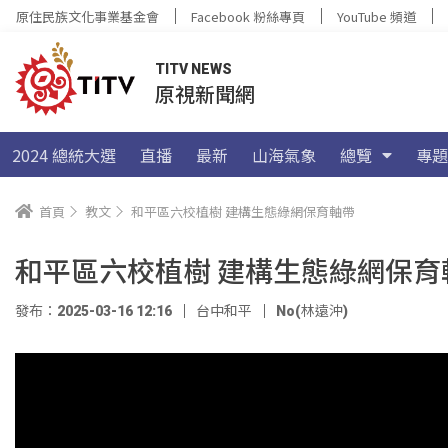
原住民族文化事業基金會
Facebook 粉絲專頁
YouTube 頻道
TITV NEWS
原視新聞網
2024 總統大選
直播
最新
山海氣象
總覽
專題
首頁
教文
和平區六校植樹 建構生態綠網保育軸帶
和平區六校植樹 建構生態綠網保育
發布：2025-03-16 12:16
台中和平
No(林遠沖)