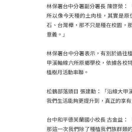
林保署台中分署副分署長 陳啓榮：
所以像今天種的土肉桂，其實是原
石、台灣櫸，那不只是種在校園，
意義。」
林保署台中分署表示，有別於過往
甲溪軸線六所原鄉學校，依據各校
植樹月活動串聯。
松鶴部落頭目 張建勳：「沿線大甲
我們生活能夠更提升到，真正的享有
台中和平德芙蘭國小校長 古金益：
那這一次我們除了種植我們族群類