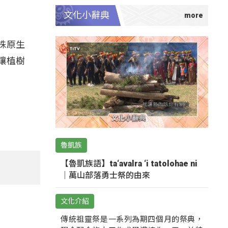
文化小辭典
株原生
讓植樹
魯凱族
【魯凱族語】ta‘avalra ‘i tatolohae ni
｜萬山部落勇士祭的由來
文化介紹
傳統祖靈祭是一系列為期四個月的祭典，