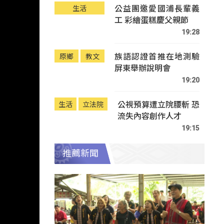
公益團邀愛國浦長輩義
生活
工 彩繪蛋糕慶父親節
19:28
族語認證首推在地測驗
原鄉
教文
屏東舉辦說明會
19:20
公視預算遭立院腰斬 恐
生活
立法院
流失內容創作人才
19:15
推薦新聞