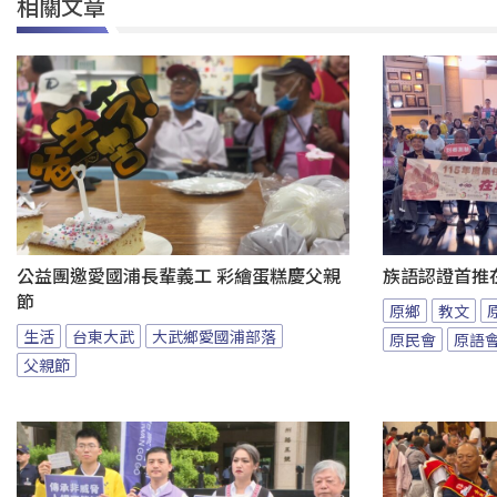
相關文章
公益團邀愛國浦長輩義工 彩繪蛋糕慶父親
族語認證首推
節
原鄉
教文
生活
台東大武
大武鄉愛國浦部落
原民會
原語
父親節