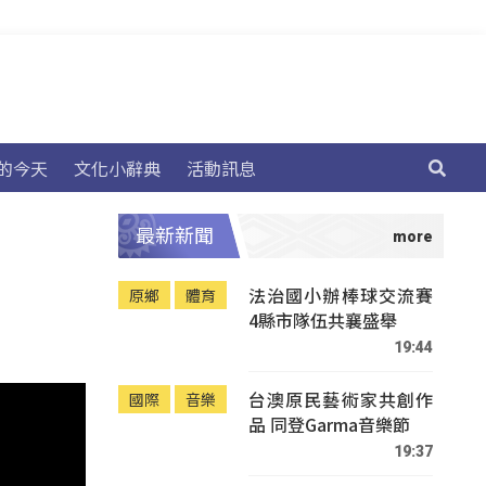
的今天
文化小辭典
活動訊息
最新新聞
法治國小辦棒球交流賽
原鄉
體育
4縣市隊伍共襄盛舉
19:44
台澳原民藝術家共創作
國際
音樂
品 同登Garma音樂節
19:37