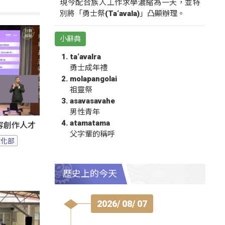
現今配合族人工作求學濃縮為一天，並特
別將「勇士祭(Ta‘avala)」凸顯辦理。
小辭典
ta‘avalra
勇士成年禮
molapangolai
祖靈祭
asavasavahe
男性青年
atamatama
容創作人才
父字輩的稱呼
文化部
歷史上的今天
2026/ 08/ 07