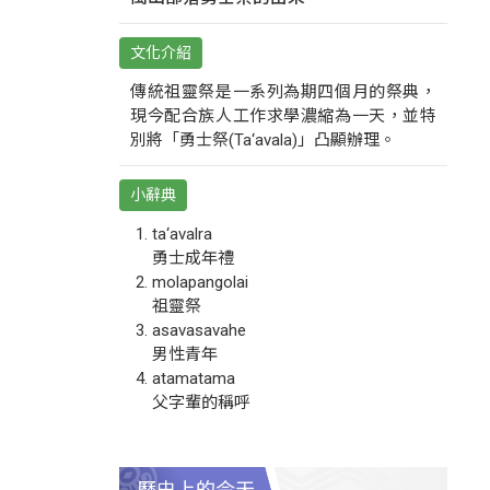
文化介紹
傳統祖靈祭是一系列為期四個月的祭典，
現今配合族人工作求學濃縮為一天，並特
別將「勇士祭(Ta‘avala)」凸顯辦理。
小辭典
ta‘avalra
勇士成年禮
molapangolai
祖靈祭
asavasavahe
男性青年
atamatama
父字輩的稱呼
歷史上的今天