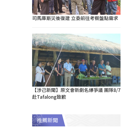
司馬庫斯災後復建 立委前往考察盤點需求
【涉己新聞】原文會新劇名爆爭議 團隊8/7
赴Tafalong致歉
推薦新聞