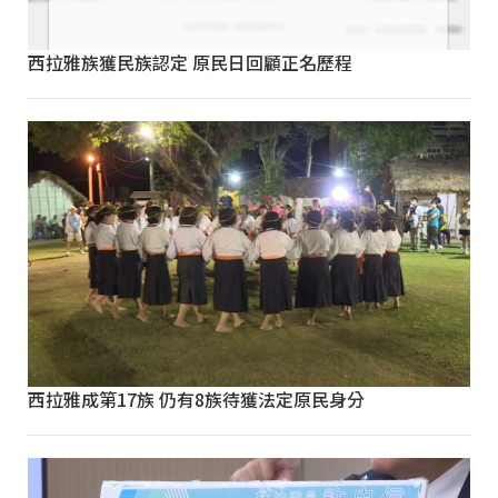
西拉雅族獲民族認定 原民日回顧正名歷程
西拉雅成第17族 仍有8族待獲法定原民身分