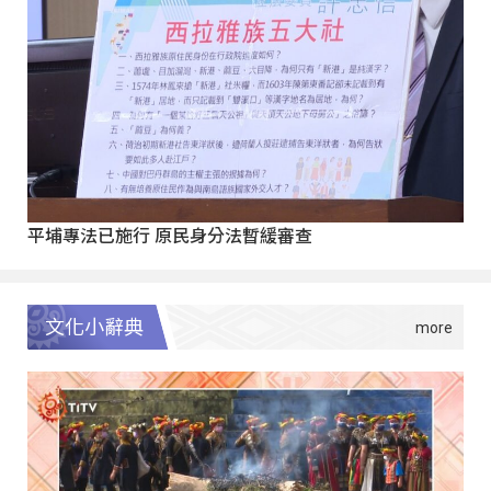
平埔專法已施行 原民身分法暫緩審查
文化小辭典