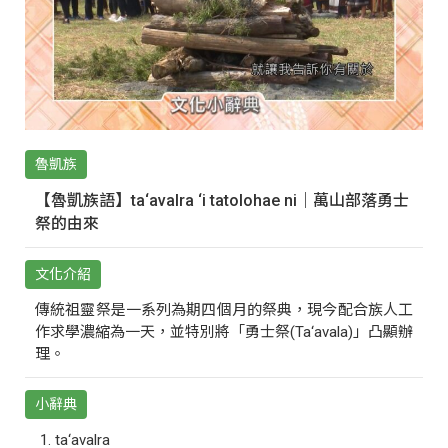
魯凱族
【魯凱族語】ta‘avalra ‘i tatolohae ni｜萬山部落勇士
祭的由來
文化介紹
傳統祖靈祭是一系列為期四個月的祭典，現今配合族人工
作求學濃縮為一天，並特別將「勇士祭(Ta‘avala)」凸顯辦
理。
小辭典
ta‘avalra