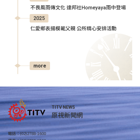
不畏風雨傳文化 達邦社Homeyaya雨中登場
2025
仁愛鄉表揚模範父親 公所精心安排活動
more
TITV NEWS
原視新聞網
電話：(02)2788-1600