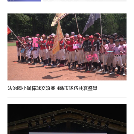
法治國小辦棒球交流賽 4縣市隊伍共襄盛舉