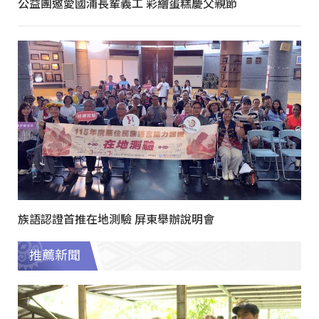
公益團邀愛國浦長輩義工 彩繪蛋糕慶父親節
族語認證首推在地測驗 屏東舉辦說明會
推薦新聞