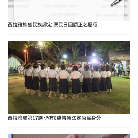
西拉雅族獲民族認定 原民日回顧正名歷程
西拉雅成第17族 仍有8族待獲法定原民身分