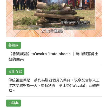
魯凱族
【魯凱族語】ta‘avalra ‘i tatolohae ni｜萬山部落勇士
祭的由來
文化介紹
傳統祖靈祭是一系列為期四個月的祭典，現今配合族人工
作求學濃縮為一天，並特別將「勇士祭(Ta‘avala)」凸顯辦
理。
小辭典