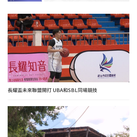
長耀盃未來聯盟開打 UBA和SBL同場競技