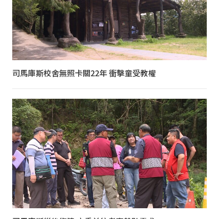
司馬庫斯校舍無照卡關22年 衝擊童受教權