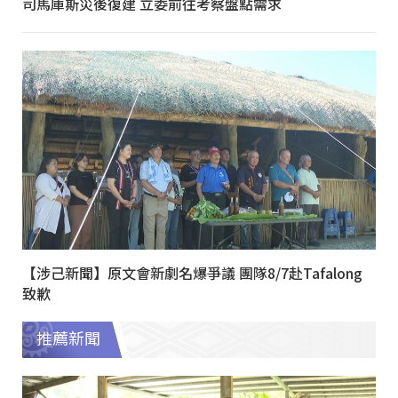
司馬庫斯災後復建 立委前往考察盤點需求
【涉己新聞】原文會新劇名爆爭議 團隊8/7赴Tafalong
致歉
推薦新聞