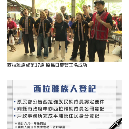
西拉雅族成第17族 原民日慶賀正名成功